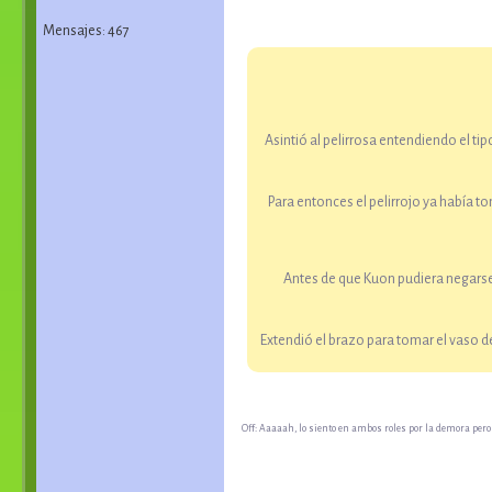
Mensajes: 467
Asintió al pelirrosa entendiendo el ti
Para entonces el pelirrojo ya había t
Antes de que Kuon pudiera negarse, 
Extendió el brazo para tomar el vaso de
Off: Aaaaah, lo siento en ambos roles por la demora pero