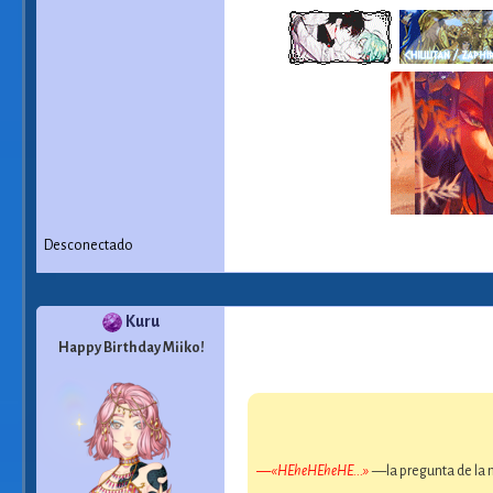
Desconectado
Kuru
Happy Birthday Miiko!
—«HEheHEheHE...»
—la pregunta de la 