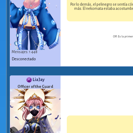
Por lo demás, el pelinegro se sentía có
más. El nekomata estaba acostumbrado
Off: Es la prime
Mensajes: 1 448
Desconectado
LiaJay
Officer of the Guard