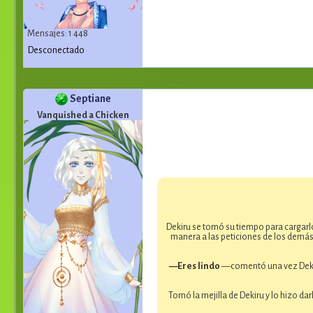
Mensajes: 1 448
Desconectado
Septiane
Vanquished a Chicken
Dekiru se tomó su tiempo para cargarl
manera a las peticiones de los demás
—Eres lindo
—comentó una vez Dekiru 
Tomó la mejilla de Dekiru y lo hizo dar