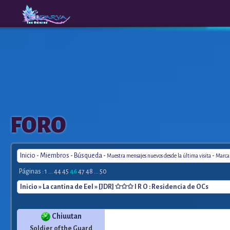
The
A New
FORO
Origins
Era
Inicio
-
Miembros
-
Búsqueda
-
-
Muestra mensajes nuevos desde la última visita
Marca 
Páginas :
1
...
44
45
46
47
48
...
50
Inicio
»
La cantina de Eel
» [JDR] ✩✩✩ I R O : Residencia de OCs
Chiuutan
Soldier of the Guard