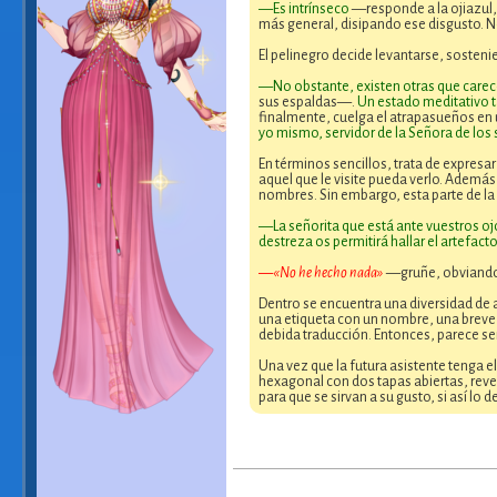
—Es intrínseco
—responde a la ojiazul
más general, disipando ese disgusto. N
El pelinegro decide levantarse, sosten
—No obstante, existen otras que carece
sus espaldas—.
Un estado meditativo 
finalmente, cuelga el atrapasueños en
yo mismo, servidor de la Señora de los
En términos sencillos, trata de expres
aquel que le visite pueda verlo. Además
nombres. Sin embargo, esta parte de la c
—La señorita que está ante vuestros oj
destreza os permitirá hallar el artefac
—«No he hecho nada»
—gruñe, obviando 
Dentro se encuentra una diversidad de 
una etiqueta con un nombre, una breve de
debida traducción. Entonces, parece ser 
Una vez que la futura asistente tenga e
hexagonal con dos tapas abiertas, revel
para que se sirvan a su gusto, si así lo