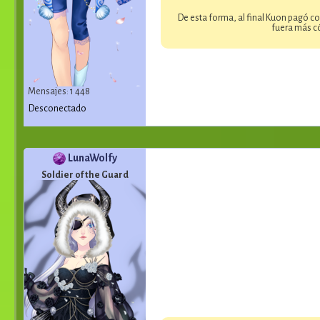
De esta forma, al final Kuon pagó c
fuera más có
Mensajes: 1 448
Desconectado
LunaWolfy
Soldier of the Guard