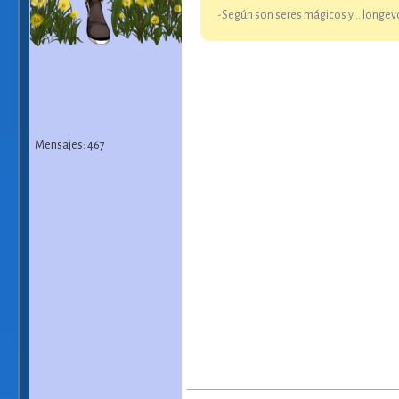
-Según son seres mágicos y... longevo
Mensajes: 467