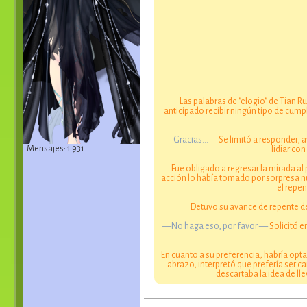
Las palabras de "elogio" de Tian
anticipado recibir ningún tipo de cump
—Gracias…—
Se limitó a responder, a
Mensajes: 1 931
lidiar co
Fue obligado a regresar la mirada al
acción lo había tomado por sorpresa nu
el repen
Detuvo su avance de repente de
—No haga eso, por favor.—
Solicitó e
En cuanto a su preferencia, habría opt
abrazo, interpretó que prefería ser c
descartaba la idea de l