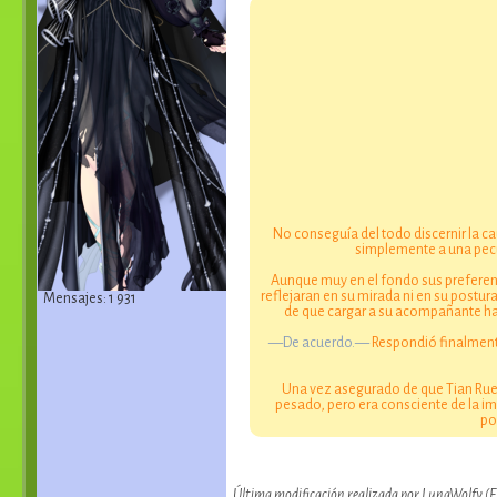
No conseguía del todo discernir la c
simplemente a una pecu
Aunque muy en el fondo sus preferenc
reflejaran en su mirada ni en su postur
Mensajes: 1 931
de que cargar a su acompañante hast
—De acuerdo.—
Respondió finalmente
Una vez asegurado de que Tian Rue
pesado, pero era consciente de la i
po
Última modificación realizada por LunaWolfy (E