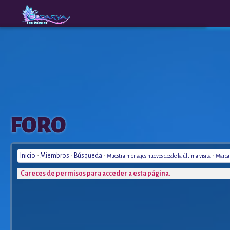
The
A New
FORO
Origins
Era
Inicio
-
Miembros
-
Búsqueda
-
-
Muestra mensajes nuevos desde la última visita
Marca 
Careces de permisos para acceder a esta página.