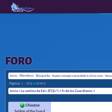
The
A New
FORO
Origins
Era
Inicio
-
Miembros
-
Búsqueda
-
-
Muestra mensajes nuevos desde la última visita
Marca 
Páginas :
1
...
12
13
14
15
16
17
Inicio
»
La cantina de Eel
» [FC][✓] ⋆ Fc de los Guardianes ⋆
Chiuutan
Soldier of the Guard