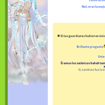
Como tu mi 
Nel, eres la mejo
✖ Si tus guardianes hubieran vivi
Brillante pregunta
Usted
Éramos los satánicos hahah tam
Si, tambien fue la