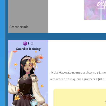
Desconectado
Fídi
Guard in Training
¡Hola! Hace rato no me pasaba y no sé, me
Pero antes de eso quería agradecer a
@Chi