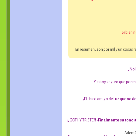
Si bien 
En resumen, son por mil y un cosas 
¿No 
Y estoy seguro que por 
¿El chico amigo de Luz que no de
¡¿GOTHY TRISTE?!
-Finalmente su tono 
Además