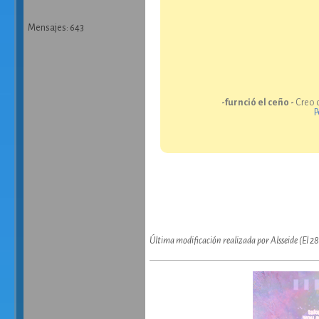
Mensajes: 643
-furnció el ceño -
Creo q
P
Última modificación realizada por Alsseide (El 