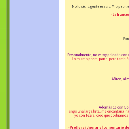
No lo sé, la gente es rara. Y lo peor
-La france
Por
Personalmente, no estoy peleado con e
Lo mismo por mi parte, pero también
...Miren, al
Además de con Goth
Tengo una larga lista, me encantaría ir
yo con Tezra, creo que podríamos pa
-Prefiere ignorar el comentario de 