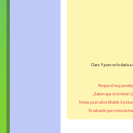
Claro. Y pues se lo daría 
Porque el muy pendej
¿Saben que es lo triste
Tenías ya 20 años Khaleb. E incl
Te salvaste que conocía mag