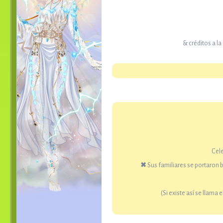
& créditos a l
Cele
✖
Sus familiares se portaron 
(Si existe así se llama 