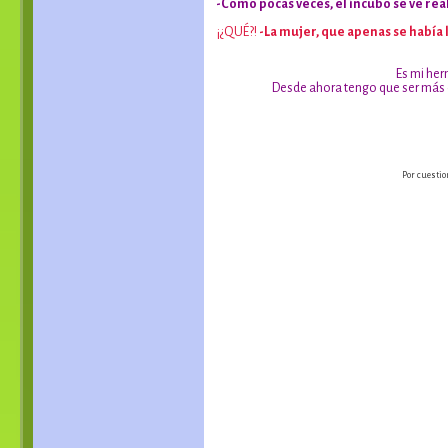
-Como pocas veces, el íncubo se ve re
¡¿QUÉ?!
-La mujer, que apenas se había 
Es mi her
Desde ahora tengo que ser más 
Por cuestio