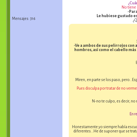
¿Cuá
No tiene
-Para
Le hubiese gustado est
Mensajes: 316
¿Q
-Ve a ambos de sus pelirrojos con 
hombros, así como el cabello más 
Miren, en parte se los paso, pero...
Pues disculpa por tratar de no verm
N-no te culpo, es decir, n
En r
Honestamente yo siempre había escucha
diferentes…He de suponer que se tratan