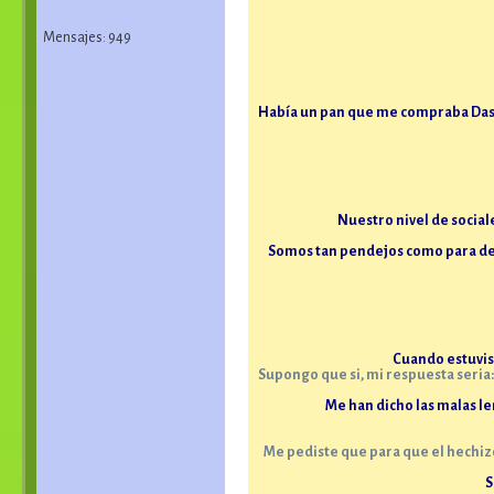
Mensajes: 949
Había un pan que me compraba Dass, 
Nuestro nivel de social
Somos tan pendejos como para deci
Cuando estuvist
Supongo que si, mi respuesta seria
Me han dicho las malas le
Me pediste que para que el hechizo 
S