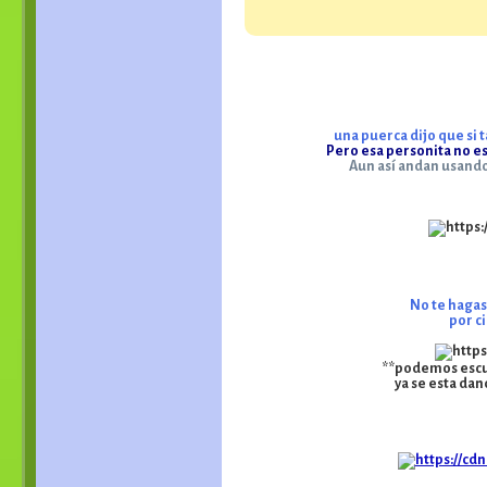
una puerca dijo que si 
Pero esa personita no es
Aun así andan usando 
No te hagas
por ci
**podemos escuc
ya se esta dan