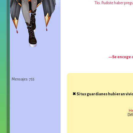
Tks. Pudiste haber preg
—Se encoge 
Mensajes: 755
✖ Si tus guardianes hubieran vivi
He
Dif