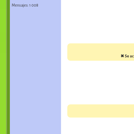
Mensajes: 1 008
✖ Se ac