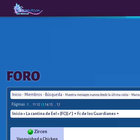
The
A New
FORO
Origins
Era
Inicio
-
Miembros
-
Búsqueda
-
-
Muestra mensajes nuevos desde la última visita
Marca 
Páginas :
1
...
11
12
13
14
15
...
17
Inicio
»
La cantina de Eel
» [FC][✓] ⋆ Fc de los Guardianes ⋆
Zircen
Vanquished a Chicken