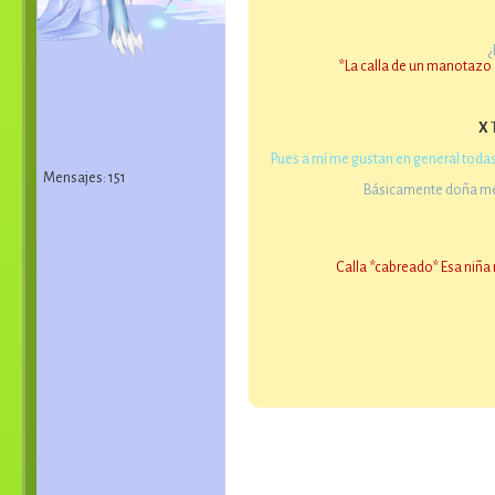
¿
*La calla de un manotazo 
X
T
Pues a mí me gustan en general todas 
Mensajes: 151
Básicamente doña mens
Calla *cabreado* Esa niña