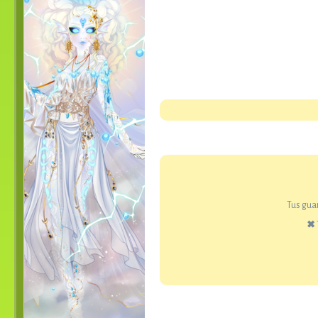
Tus guar
✖