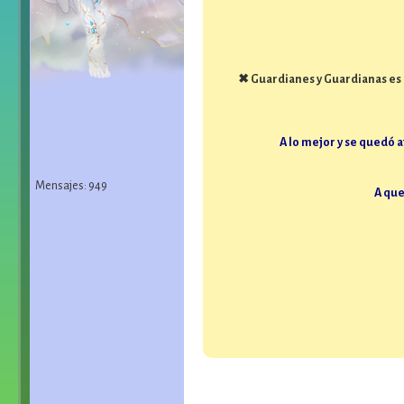
✖
Guardianes y Guardianas es
A lo mejor y se quedó a
Mensajes: 949
A que