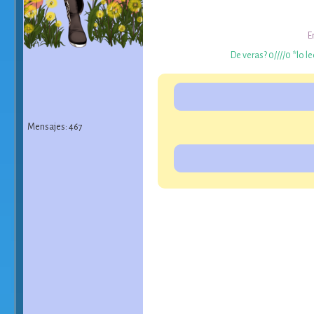
E
De veras? 0////0 *lo l
Mensajes: 467