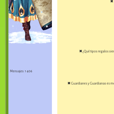
✖
✖
¿Qué tipos regalos sie
Mensajes: 1 406
✖
Guardianes y Guardianas es m