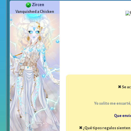
Zircen
Vanquished a Chicken
✖
Se ac
Yo solito me ensarté
Que envid
✖ ¿Qué tipos regalos sienten 