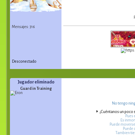
Mensajes: 316
Desconectado
Jugador eliminado
Guard in Training
No tengo ning
¡Cuéntanos un poco so
Pues 
Es inmor
Puede moverse m
Puede c
Tambien tien