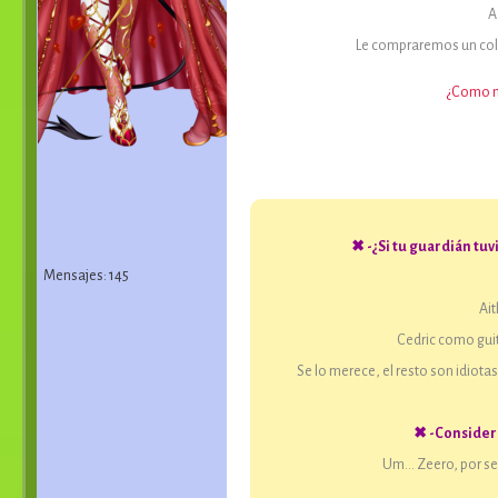
A
Le compraremos un colla
¿Como m
✖ -¿Si tu guardián tu
Mensajes: 145
Ait
Cedric como guita
Se lo merece, el resto son idiotas
✖ -Considera
Um… Zeero, por ser 