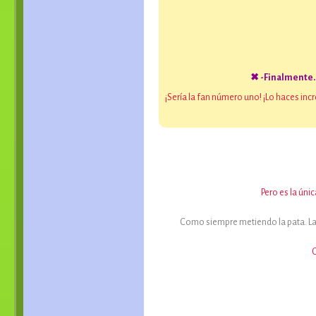
✖ -Finalmente..
¡Sería la fan número uno! ¡Lo haces in
Pero es la ún
Como siempre metiendo la pata. La p
C