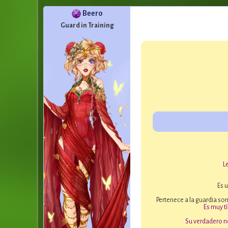
Beero
Guard in Training
L
Es 
Pertenece a la guardia som
Es muy t
Su verdadero n