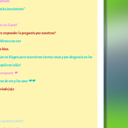
 debate
imita inexistente*
r en llanto*
s responder la pregunta por nosotros?
roblema con eso
s bien.
en Slogen pero ocurrieron ciertas cosas y por desgracia no los
quila mi niña?
reocuparte ❤
izos de oro y los amo ❤❤
iada jaja
 a primera vista?