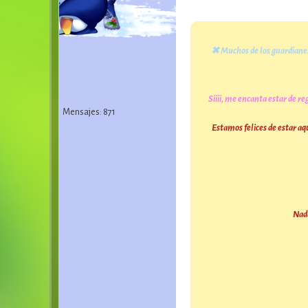
✖
Muchos de los guardianes
Siiii, me encanta estar de 
Mensajes: 871
Estamos felices de estar aq
Nada