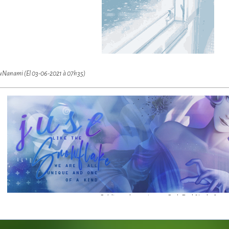
yuNanami (El 03-06-2021 à 07h35)
Créditos a la preciosa @CarlaDark[/color]