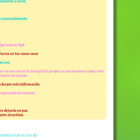
 molestar a Alem
u consentimiento
algo tramas Nyk
lucres en tus cosas raras
na vez
ue en mi caso sería SunnyGIGI porque es preciosaaaa y súper cute
tante atractivos
ucho por esta información
os esperando hermanito
me dejarán en paz.
ante atractivos
emana o tal vez no xD