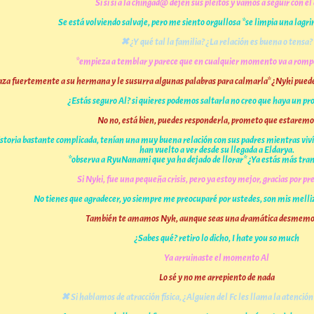
Si si si a la chingad@ dejen sus pleitos y vamos a seguir con el
Se está volviendo salvaje, pero me siento orgullosa *se limpia una lagr
✖
¿Y qué tal la familia? ¿La relación es buena o tensa?
*empieza a temblar y parece que en cualquier momento va a rompe
aza fuertemente a su hermana y le susurra algunas palabras para calmarla* ¿Nyki puede
¿Estás seguro Al? si quieres podemos saltarla no creo que haya un p
No no, está bien, puedes responderla, prometo que estaremo
ria bastante complicada, tenían una muy buena relación con sus padres mientras vivían 
han vuelto a ver desde su llegada a Eldarya.
*observa a RyuNanami que ya ha dejado de llorar* ¿Ya estás más tran
Si Nyki, fue una pequeña crisis, pero ya estoy mejor, gracias por p
No tienes que agradecer, yo siempre me preocuparé por ustedes, son mis mell
También te amamos Nyk, aunque seas una dramática desmemor
¿Sabes qué? retiro lo dicho, I hate you so much
Ya arruinaste el momento Al
Lo sé y no me arrepiento de nada
✖
Si hablamos de atracción física, ¿Alguien del Fc les llama la atención