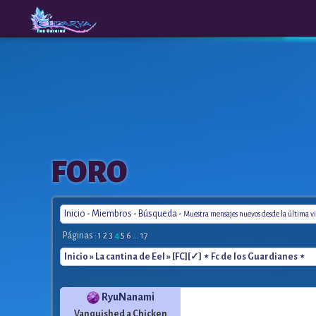
The
A New
FORO
Origins
Era
Inicio
-
Miembros
-
Búsqueda
-
Muestra mensajes nuevos desde la última vi
Páginas :
1
2
3
4
5
6
...
17
Inicio
»
La cantina de Eel
» [FC][✓] ⋆ Fc de los Guardianes ⋆
RyuNanami
Vanquished a Chicken