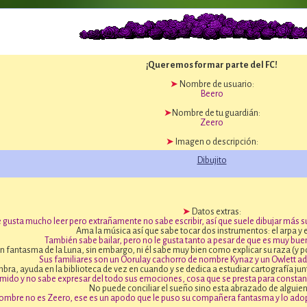
¡Queremos formar parte del FC!
➤
Nombre de usuario:
Beero
➤
Nombre de tu guardián:
Zeero
➤
Imagen o descripción:
Dibujito
➤
Datos extras:
e gusta mucho leer pero extrañamente no sabe escribir, así que suele dibujar más s
Ama la música así que sabe tocar dos instrumentos: el arpa y 
También sabe bailar, pero no le gusta tanto a pesar de que es muy bue
un fantasma de la Luna, sin embargo, ni él sabe muy bien como explicar su raza (y po
Sus familiares son un Oorulay cachorro de nombre Kynaz y un Owlett a
bra, ayuda en la biblioteca de vez en cuando y se dedica a estudiar cartografía junt
ímido y no sabe expresar del todo sus emociones, cosa que se presta para constan
No puede conciliar el sueño sino esta abrazado de alguien
ombre no es Zeero, ese es un apodo que le puso su compañera fantasma y lo adop