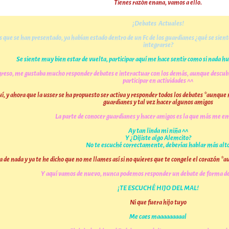
Tienes razón enana, vamos a ello.
¡Debates Actuales!
 que se han presentado, ya habían estado dentro de un Fc de los guardianes ¿qué se sien
integrarse?
Se siente muy bien estar de vuelta, participar aquí me hace sentir como si nada hu
regreso, me gustaba mucho responder debates e interactuar con los demás, aunque descu
participar en actividades ^^
uí, y ahora que la usser se ha propuesto ser activa y responder todos los debates *aunqu
guardianes y tal vez hacer algunos amigos
La parte de conocer guardianes y hacer amigos es la que más me
Ay tan linda mi niña ^^
Y ¿Dijiste algo Alemcito?
No te escuché correctamente, deberías hablar más alt
 de nada y ya te he dicho que no me llames así si no quieres que te congele el corazón *a
Y aquí vamos de nuevo, nunca podemos responder un debate de forma dec
¡TE ESCUCHÉ HIJO DEL MAL!
Ni que fuera hijo tuyo
Me caes maaaaaaaaal