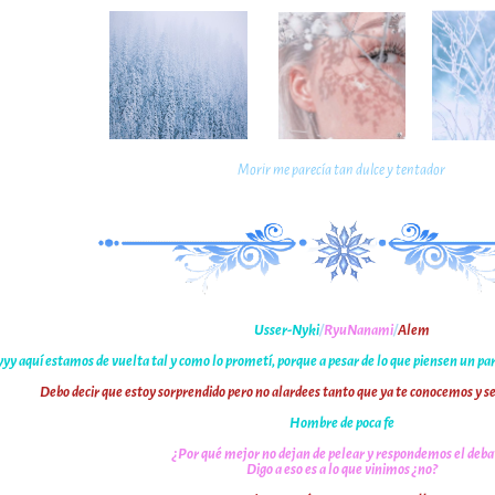
Morir me parecía tan dulce y tentador
Usser-Nyki
/
RyuNanami
/
Alem
yy aquí estamos de vuelta tal y como lo prometí, porque a pesar de lo que piensen un pa
Debo decir que estoy sorprendido pero no alardees tanto que ya te conocemos y s
Hombre de poca fe
¿Por qué mejor no dejan de pelear y respondemos el deba
Digo a eso es a lo que vinimos ¿no?