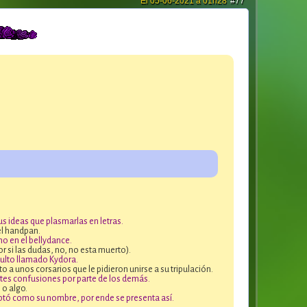
El 05-06-2021 à 01h28
#77
us ideas que plasmarlas en letras.
el handpan.
no en el bellydance.
r si las dudas, no, no esta muerto).
dulto llamado Kydora.
o a unos corsarios que le pidieron unirse a su tripulación.
tes confusiones por parte de los demás.
 o algo.
tó como su nombre, por ende se presenta así.