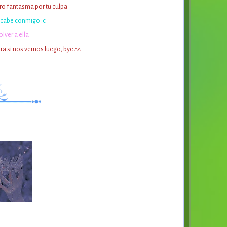
ro fantasma por tu culpa
 acabe conmigo :c
olver a ella
ra si nos vemos luego, bye ^^