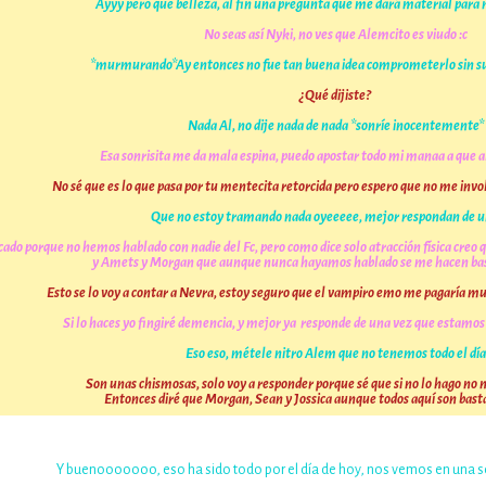
Ayyy pero que belleza, al fin una pregunta que me dará material para
No seas así Nyki, no ves que Alemcito es viudo :c
*murmurando*Ay entonces no fue tan buena idea comprometerlo sin s
¿Qué dijiste?
Nada Al, no dije nada de nada *sonríe inocentemente*
Esa sonrisita me da mala espina, puedo apostar todo mi manaa a que 
No sé que es lo que pasa por tu mentecita retorcida pero espero que no me invo
Que no estoy tramando nada oyeeeee, mejor respondan de u
 porque no hemos hablado con nadie del Fc, pero como dice solo atracción física creo q
y Amets y Morgan que aunque nunca hayamos hablado se me hacen bas
Esto se lo voy a contar a Nevra, estoy seguro que el vampiro emo me pagaría m
Si lo haces yo fingiré demencia, y mejor ya responde de una vez que estam
Eso eso, métele nitro Alem que no tenemos todo el día
Son unas chismosas, solo voy a responder porque sé que si no lo hago no 
Entonces diré que Morgan, Sean y Jossica aunque todos aquí son bast
Y buenooooooo, eso ha sido todo por el día de hoy, nos vemos en una s