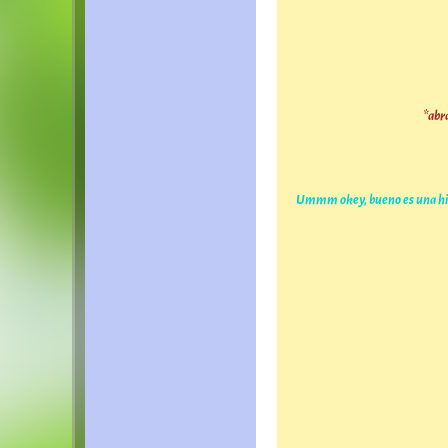
*abr
Ummm okey, bueno es una histo