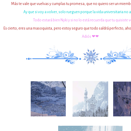
Más te vale que vuelvas y cumplas tu promesa, que no quiero ser un miemb
Ay que si voy a volver, solo rueguen porque la vida universitaria no
Todo estará bien Nyki y si no lo está recuerda que tu quisiste v
Es cierto, eres una masoquista, pero estoy seguro que todo saldrá perfecto, aho
Adiós ❤❤