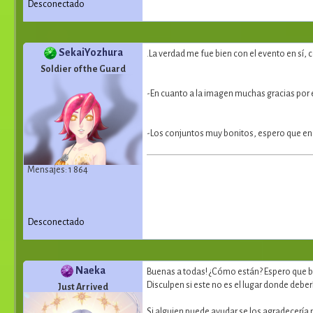
Desconectado
SekaiYozhura
.La verdad me fue bien con el evento en sí
Soldier of the Guard
-En cuanto a la imagen muchas gracias por el
-Los conjuntos muy bonitos, espero que en 
Mensajes: 1 864
Desconectado
Naeka
Buenas a todas! ¿Cómo están? Espero que b
Disculpen si este no es el lugar donde deber
Just Arrived
Si alguien puede ayudar se los agradecería