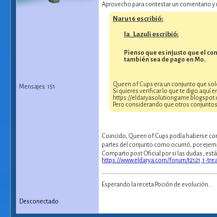
Aprovecho para contestar un comentario y 
Naru16 escribió:
Ia_Lazuli escribió:
Pienso que es injusto que el c
también sea de pago en Mo.
Queen of Cups era un conjunto que solo
Mensajes: 151
Si quieres verificar lo que te digo aquí
https://eldaryasolutiongame.blogspo
Pero considerando que otros conjuntos 
Coincido, Queen of Cups podía haberse con
partes del conjunto como ocurrió, por eje
Comparto post Oficial por si las dudas, está
https://www.eldarya.com/forum/t2121,1-tre
Esperando la receta Poción de evolución...
Desconectado