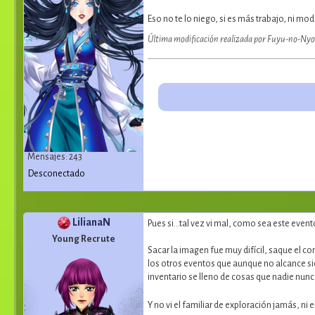
Eso no te lo niego, si es más trabajo, ni mod
Última modificación realizada por Fuyu-no-Nyo
Mensajes: 243
Desconectado
LilianaN
Pues si...tal vez vi mal, como sea este eve
Young Recrute
Sacar la imagen fue muy difícil, saque el 
los otros eventos que aunque no alcance si
inventario se lleno de cosas que nadie nun
Y no vi el familiar de exploración jamás, ni