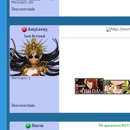
Mensajes: 261
Desconectado
AmyLee93
Just Arrived
Mensajes: 3
Desconectado
Storm
Me aparecieron MUY po