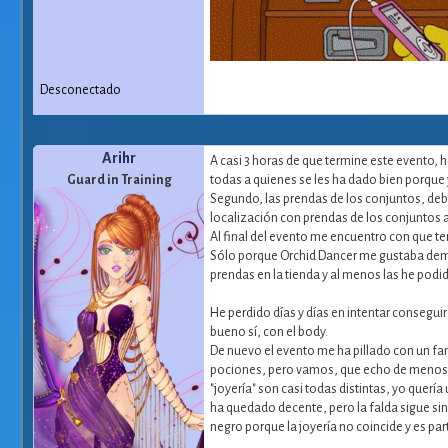
Desconectado
Arihr
A casi 3 horas de que termine este evento, h
Guard in Training
todas a quienes se les ha dado bien porque 
Segundo, las prendas de los conjuntos, debe
localización con prendas de los conjuntos an
Al final del evento me encuentro con que te
Sólo porque Orchid Dancer me gustaba demas
prendas en la tienda y al menos las he pod
He perdido días y días en intentar conseguir
bueno sí, con el body.
De nuevo el evento me ha pillado con un fam
pociones, pero vamos, que echo de menos el
"joyería" son casi todas distintas, yo querí
ha quedado decente, pero la falda sigue s
negro porque la joyería no coincide y es par