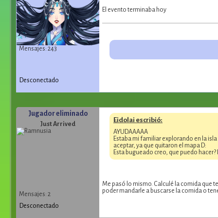
El evento terminaba hoy
Mensajes: 243
Desconectado
Jugador eliminado
Eidolai escribió:
Just Arrived
AYUDAAAAA
Estaba mi familiar explorando en la isl
aceptar, ya que quitaron el mapa D:
Esta bugueado creo, que puedo hacer? 
Me pasó lo mismo. Calculé la comida que ten
poder mandarle a buscarse la comida o ten
Mensajes: 2
Desconectado