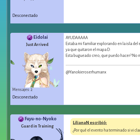
Desconectado
Eidolai
AYUDAAAAA
Estaba mi familiar explorando en la isla de
Just Arrived
ya que quitaron el mapa D:
Esta bugueado creo, que puedo hacer? No m
@Yanokieroserhumanx
Mensajes: 2
Desconectado
Fuyu-no-Nyoko
LilianaN escribió:
Guard in Training
¿Por qué el evento ha terminado si vi 