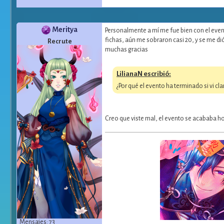
Meritya
Personalmente a mí me fue bien con el even
fichas, aún me sobraron casi 20, y se me di
Recrute
muchas gracias
LilianaN escribió:
¿Por qué el evento ha terminado si vi 
Creo que viste mal, el evento se acababa h
Mensajes: 73