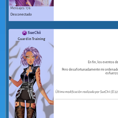
Mensajes: 176
Desconectado
SueChii
Guard in Training
En fin, los eventos 
Pero desafortunadamente mi ordenador es
esfuerzo
Última modificación realizada por SueChii (El 2