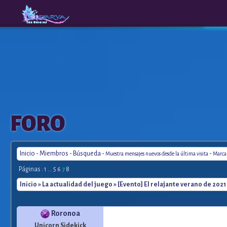
The
A New
FORO
Origins
Era
Inicio
-
Miembros
-
Búsqueda
-
-
Muestra mensajes nuevos desde la última visita
Marca 
Páginas :
1
...
5
6
7
8
Inicio
»
La actualidad del juego
» [Evento] El relajante verano de 2021
Roronoa
Unicorn Sidekick