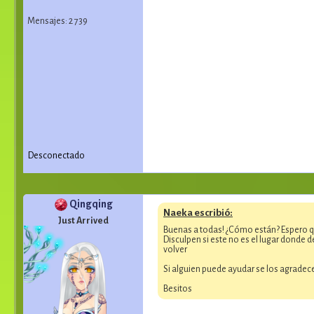
Mensajes: 2 739
Desconectado
Qingqing
Naeka escribió:
Just Arrived
Buenas a todas! ¿Cómo están? Espero q
Disculpen si este no es el lugar donde 
volver
Si alguien puede ayudar se los agradec
Besitos