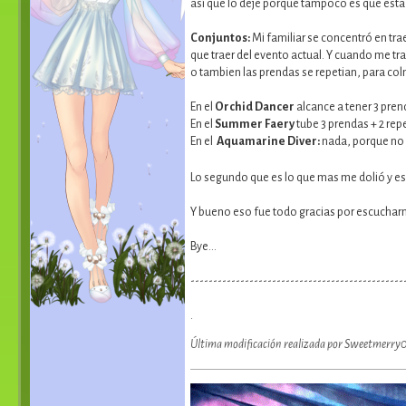
así que lo deje porque tampoco es que esta
Conjuntos:
Mi familiar se concentró en tr
que traer del evento actual. Y cuando me tr
o tambien las prendas se repetian, para co
En el
Orchid Dancer
alcance a tener 3 pren
En el
Summer Faery
tube 3 prendas + 2 rep
En el
Aquamarine Diver:
nada, porque no 
Lo segundo que es lo que mas me dolió y es
Y bueno eso fue todo gracias por escuchar
Bye...
-----------------------------------------------
.
Última modificación realizada por Sweetmerry0