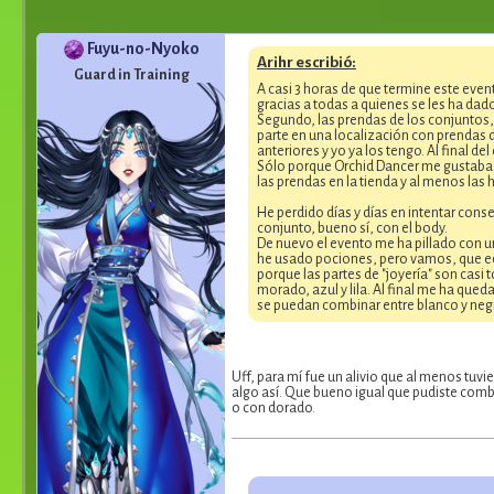
Fuyu-no-Nyoko
Arihr escribió:
Guard in Training
A casi 3 horas de que termine este even
gracias a todas a quienes se les ha dad
Segundo, las prendas de los conjuntos, 
parte en una localización con prendas d
anteriores y yo ya los tengo. Al final d
Sólo porque Orchid Dancer me gustaba d
las prendas en la tienda y al menos la
He perdido días y días en intentar conse
conjunto, bueno sí, con el body.
De nuevo el evento me ha pillado con un
he usado pociones, pero vamos, que ech
porque las partes de "joyería" son casi
morado, azul y lila. Al final me ha qu
se puedan combinar entre blanco y negro
Uff, para mí fue un alivio que al menos tuv
algo así. Que bueno igual que pudiste com
o con dorado.