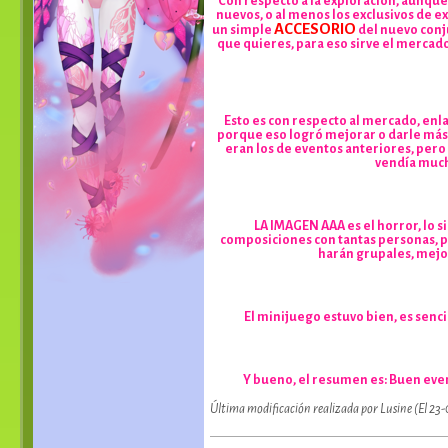
Con respecto a la exploración, aunque
nuevos, o al menos los exclusivos de e
ACCESORIO
un simple
del nuevo conju
que quieres, para eso sirve el mercado,
Esto es con respecto al mercado, enl
porque eso logró mejorar o darle más
eran los de eventos anteriores, pero 
vendía mucho
LA IMAGEN AAA es el horror, lo 
composiciones con tantas personas, pe
harán grupales, mejo
El minijuego estuvo bien, es senci
Y bueno, el resumen es: Buen even
Última modificación realizada por Lusine (El 23