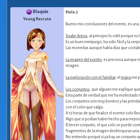
Blaquie
Hola :)
Young Recrute
Bueno mis conclusiones del evento, es una 
Snake Arena
, al principio lo odié porque n
Es un buen minijuego, ha sido fácil y la ser
Las monedas aunque había días que costaba 
La imagen del evento
, es preciosa aunque 
imagen.
La exploración con el familiar
, el
mapa
me pa
Los conjuntos
, que alguien me explique que 
Esta parte de verdad que me ha molestado
Los conjuntos son muy bonitos y las prendas
con el color que salga.
A 12 horas de que finalice el evento solo l
Algo que si podían haber hecho para mejorar
El tercer conjunto, el que solo se puede co
fragmentos de la imagen desbloqueas una pr
No entiendo porqué si ya hay un conjunto q