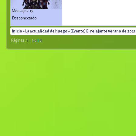
Mensajes: 15
Desconectado
Inicio
»
La actualidad del juego
» [Evento] El relajante verano de 2021
Páginas :
1
...
5
6
7
8