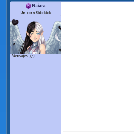
Naiara
Unicorn Sidekick
Mensajes: 373