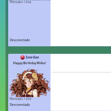
Mensajes: 1 204
Desconectado
Jourdan
Happy Birthday Miiko!
Mensajes: 1 209
Desconectado