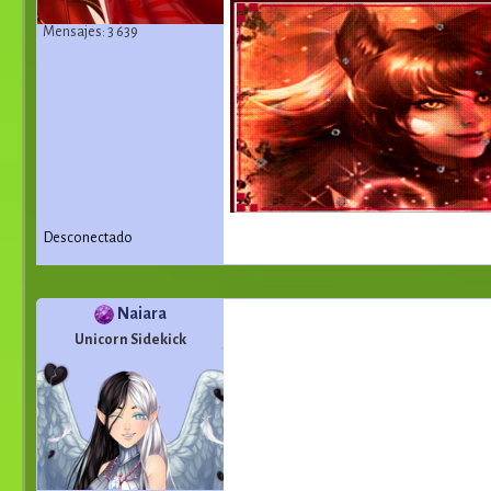
Mensajes: 3 639
Desconectado
Naiara
Unicorn Sidekick