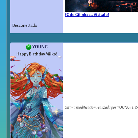
FC de Gijinkas... Visitalo!
Desconectado
YOUNG
Happy Birthday Miiko!
Última modificación realizada por YOUNG (El 0