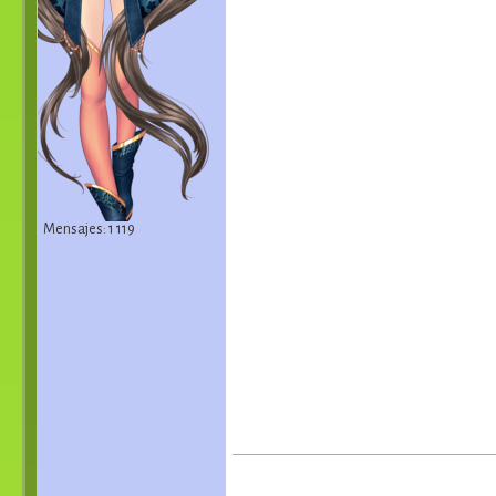
Mensajes: 1 119