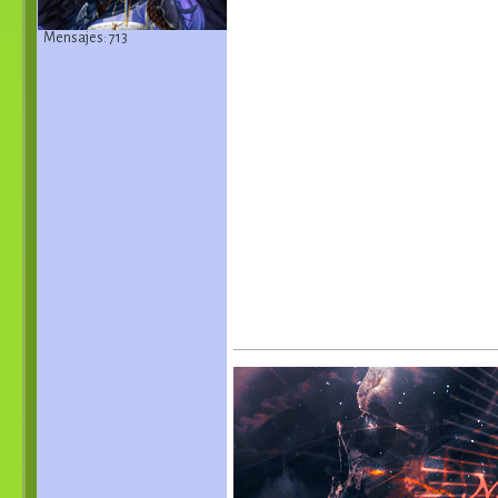
Mensajes: 713