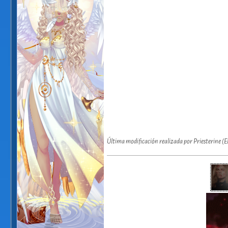
Última modificación realizada por Priesterine (