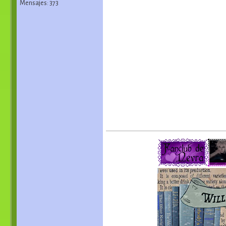
Mensajes: 373