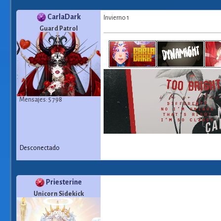
CarlaDark
Invierno 1
Guard Patrol
Mensajes: 5 798
Desconectado
Priesterine
Unicorn Sidekick