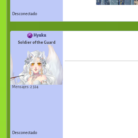
Desconectado
Hyuku
Soldier of the Guard
Mensajes: 2 324
Desconectado