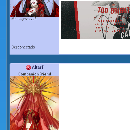
Mensajes: 5 798
Desconectado
Altarf
Companion Friend