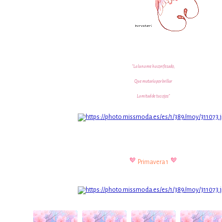
"La luna me ha confesado,
Que mataría por brillar
La mitad de tus ojos"
Primavera 1