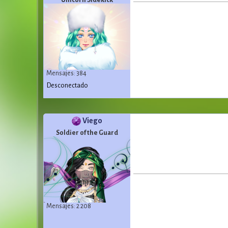
Unicorn Sidekick
Mensajes: 384
Desconectado
Viego
Soldier of the Guard
Mensajes: 2 208