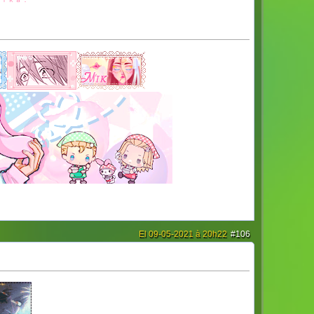
Ｍｉｋａ．❞
El 09-05-2021 à 20h22
#106