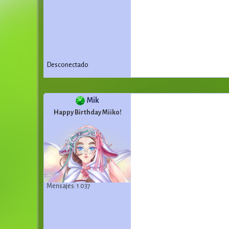
Desconectado
Mik
Happy Birthday Miiko!
Mensajes: 1 037