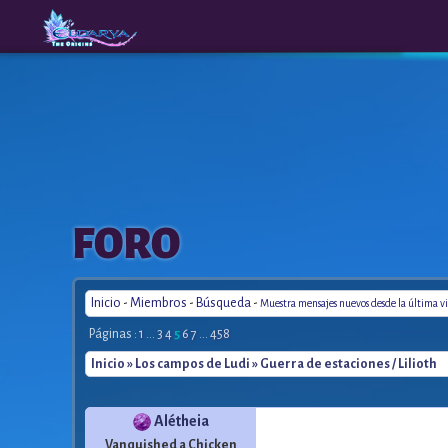
The
A New
FORO
Origins
Era
Inicio
-
Miembros
-
Búsqueda
-
Muestra mensajes nuevos desde la última vi
Páginas :
1
...
3
4
5
6
7
...
458
Inicio
»
Los campos de Ludi
» Guerra de estaciones / Lilioth
Alétheia
Vanquished a Chicken