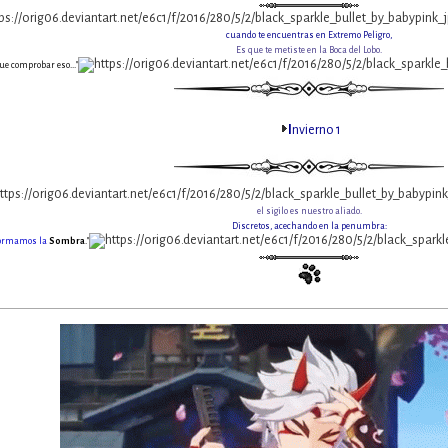
cuando te encuentras en Extremo Peligro,
Es que te metiste en la Boca del Lobo.
ue comprobar eso..."
I
nvierno 1
el sigilo es nuestro aliado.
Discretos, acechando en la penumbra:
formamos la
Sombra
."