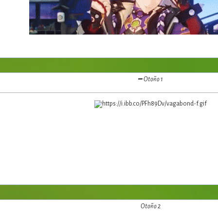
━ Otoño 1
Otoño 2