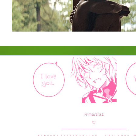
Primavera 2
♡
____________________________________