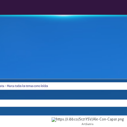
-
sita
Marca todos los temas como leídos
Art:Siatris