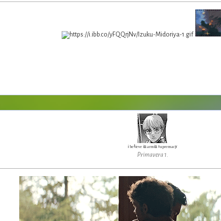
ⁱ ᵇᵉˡⁱᵉᵛᵉ ⁱⁿ ᵃʳᵐⁱⁿ ˢᵘᵖʳᵉᵐᵃᶜʸ
Primavera 1.