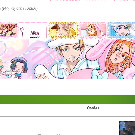
❝ Ｉ ｈａｖｅ ａ ｒｅａｓｏｎ ｔｏ ｌｉｖｅ．． Ｉ ｈａｖｅ ｙｏｕ， 
k (El 09-05-2021 à 20h21)
Otoño 1