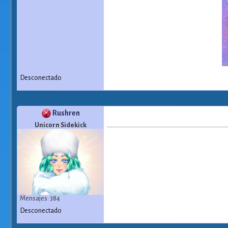
Desconectado
Rushren
Unicorn Sidekick
Mensajes: 384
Desconectado