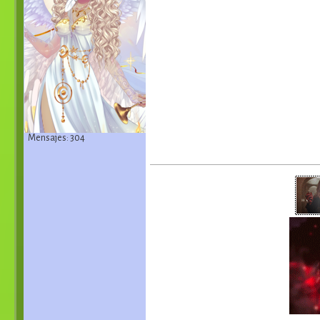
Mensajes: 304