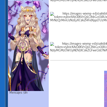
Mensajes: 581