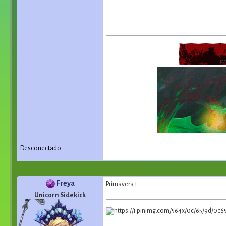
Desconectado
Freya
Primavera 1.
Unicorn Sidekick