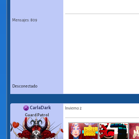
Mensajes: 809
Desconectado
CarlaDark
Invierno 2
Guard Patrol