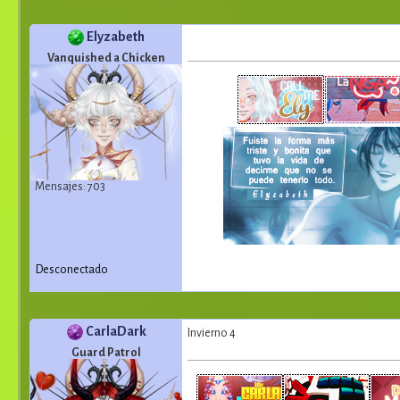
Elyzabeth
Vanquished a Chicken
Mensajes: 703
Desconectado
CarlaDark
Invierno 4
Guard Patrol