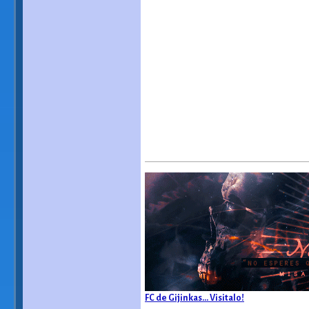
FC de Gijinkas... Visitalo!