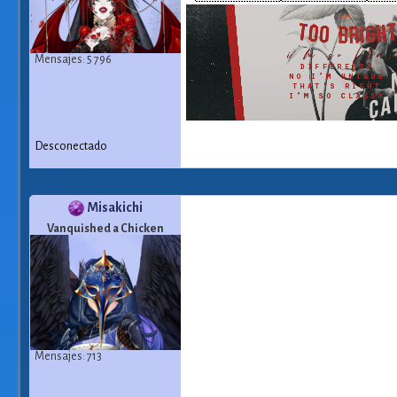
Mensajes: 5 796
Desconectado
Misakichi
Vanquished a Chicken
Mensajes: 713