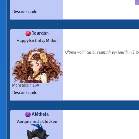
Desconectado
Jourdan
Happy Birthday Miiko!
Última modificación realizada por Jourdan (El 
Mensajes: 1 209
Desconectado
Alétheia
Vanquished a Chicken