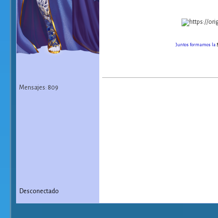
Juntos formamos la
Mensajes: 809
Desconectado