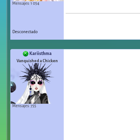
Mensajes: 1 054
Desconectado
Kariisthma
Vanquished a Chicken
Mensajes: 755