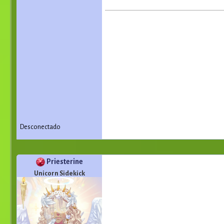
Desconectado
Priesterine
Unicorn Sidekick