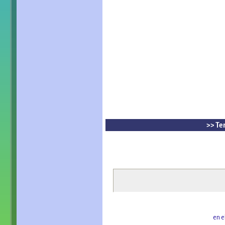
>> Te
en e