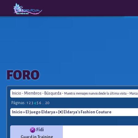
The
A New
FORO
Origins
Era
Inicio
-
Miembros
-
Búsqueda
-
-
Muestra mensajes nuevos desde la última visita
Marca 
Páginas :
1
2
3
4
5
6
...
20
Inicio
»
El juego Eldarya
» [♦] Eldarya's Fashion Couture
Fídi
Guard in Training