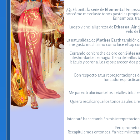
¡Qué bonita la serie de
Elemental
! Empez
por cómo mezclaste tonos pasteles propios
Es hermosa, tra
Luego viene la ligereza de
Ethereal Air
d
velo de 
La naturalidad de
Mother Earth
también es 
me gusta muchísimo como luce el top con 
Cerrando con broche de oro con
Siderea
desbordante de magia. Llena de brillos t
báculo y corona. Los ojos parecen dos p
Con respecto a tus representaciones 
fundadores prácticame
Me pareció alucinante los detalles tribale
Quiero recalcar que los tonos azules alr
Intentaré hacer también mis interpretacion
Pero prometo q
Recapitulemos entonces: Ya hice mi interp