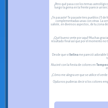
¿Pero qué pasa con los temas astrológic
luego la gema en la frente parece un terc
¡Te pasaste! Te pasaste tres pueblos (?) d
complementadas unas con otras. La sensu
saliste, en diversos aspectos, de tu zona de
¡Qué bueno verte por aquí! Muchas graci
resultado final así que por el momento no 
Desde que vi
Selina
me pareció adorable la 
t
Aluciné con la fiesta de colores en
Tempest 
m
¡Cómo me alegra ver que se utilice el verde
Ojala nos pudieras decir si los colores em