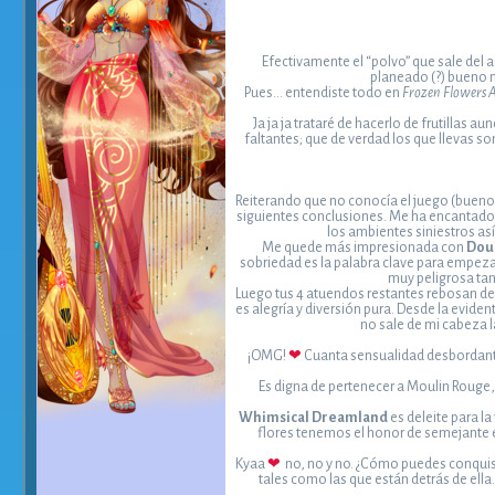
Efectivamente el “polvo” que sale del 
planeado (?) bueno n
Pues… entendiste todo en
Frozen Flowers A
Ja ja ja trataré de hacerlo de frutillas
faltantes; que de verdad los que llevas s
Reiterando que no conocía el juego (bueno 
siguientes conclusiones. Me ha encantado qu
los ambientes siniestros a
Me quede más impresionada con
Dou
sobriedad es la palabra clave para empeza
muy peligrosa tan
Luego tus 4 atuendos restantes rebosan de 
es alegría y diversión pura. Desde la evide
no sale de mi cabeza l
¡OMG!
❤
Cuanta sensualidad desbordante 
Es digna de pertenecer a Moulin Rouge
Whimsical Dreamland
es deleite para l
flores tenemos el honor de semejante e
Kyaa
❤
no, no y no. ¿Cómo puedes conquist
tales como las que están detrás de ella.