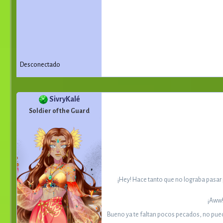
Desconectado
SivryKalé
Soldier of the Guard
¡Hey! Hace tanto que no lograba pasar 
¡Aww!
Bueno ya te faltan pocos pecados, no pued