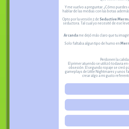
Y me vuelvo a preguntar: ¿Cómo puedes comb
hablar de las medias con las botas además
Opto por la versión 2 de
Seductive Merm
seductora. Tal cual yo necesité de ese le
Arcanda
me dejó más claro que tu imagina
Solo faltaba algun tipo de humo en
Merm
Perdonen la calida
El primer atuendo se utilizó todavia en
obsesión. El segundo ropaje se creó p
gameplays de Little Nightmares y unos fa
crear algo a mi gusto referen