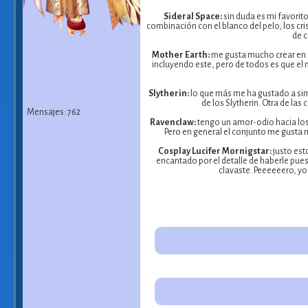
Sideral Space:
sin duda es mi favori
combinación con el blanco del pelo, los cri
de c
Mother Earth:
me gusta mucho crear en f
incluyendo este, pero de todos es que el
Slytherin:
lo que más me ha gustado a simp
de los Slytherin. Otra de la
Mensajes: 762
Ravenclaw:
tengo un amor-odio hacia los 
Pero en general el conjunto me gusta m
Cosplay Lucifer Mornigstar:
justo est
encantado por el detalle de haberle puesto
clavaste. Peeeeeero, yo 