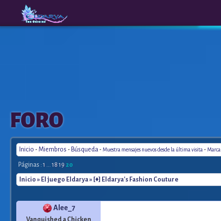
The
A New
FORO
Origins
Era
Inicio
-
Miembros
-
Búsqueda
-
-
Muestra mensajes nuevos desde la última visita
Marca 
Páginas :
1
...
18
19
20
Inicio
»
El juego Eldarya
» [♦] Eldarya's Fashion Couture
Alee_7
Vanquished a Chicken