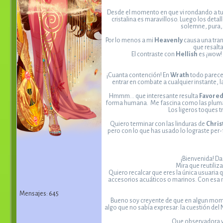
Desde el momento en que vi rondando a t
cristalina es maravilloso. Luego los deta
solemne, pura, 
Por lo menos a mi
Heavenly
causa una tran
que resalta
El contraste con
Hellish
es ¡wow! 
¡Cuanta contención! En
Wrath
todo parece 
entrar en combate a cualquier instante, 
Hmmm... que interesante resulta
Favored
forma humana. Me fascina como las plumas q
Los ligeros toques t
Quiero terminar con las linduras de
Chris
pero con lo que has usado lo lograste per-f
¡Bienvenida! Da
Mira que reutiliza
Quiero recalcar que eres la única usuaria 
accesorios acuáticos o marinos. Con esa m
Mensajes: 645
Bueno soy creyente de que en algun momen
algo que no sabía expresar: la cuestión del
Que observadora y 