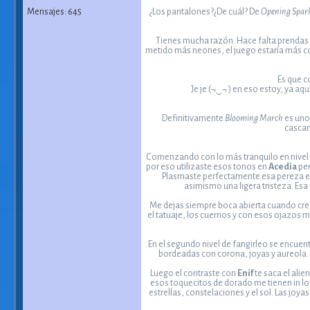
Mensajes: 645
¿Los pantalones?¿De cuál? De
Opening Spar
Tienes mucha razón. Hace falta prendas 
metido más neones, el juego estaría más col
Es que c
Je je (¬‿¬ ) en eso estoy, ya a
Definitivamente
Blooming March
es uno 
cascan
Comenzando con lo más tranquilo en nivel fa
por eso utilizaste esos tonos en
Acedia
per
Plasmaste perfectamente esa pereza es
asimismo una ligera tristeza. Es
Me dejas siempre boca abierta cuando cre
el tatuaje, los cuernos y con esos ojazos m
En el segundo nivel de fangirleo se encuen
bordeadas con corona, joyas y aureola. 
Luego el contraste con
Enif
te saca el alie
esos toquecitos de dorado me tienen in love
estrellas, constelaciones y el sol. Las joy