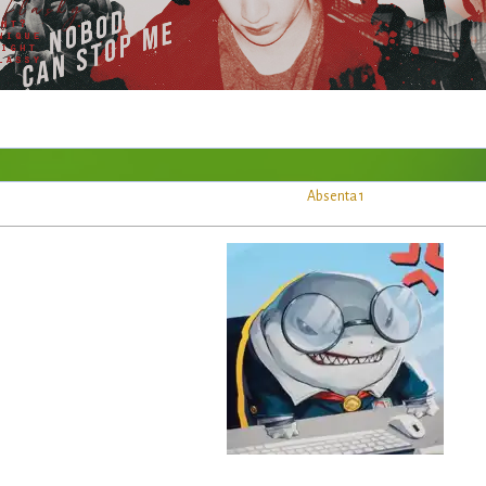
Absenta 1
Firma por ehh12, stamps por Mik, Marei25 y Sei