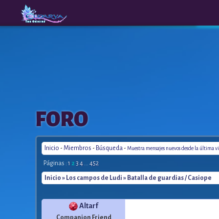
The
A New
FORO
Origins
Era
Inicio
-
Miembros
-
Búsqueda
-
Muestra mensajes nuevos desde la última vi
Páginas :
1
2
3
4
...
452
Inicio
»
Los campos de Ludi
» Batalla de guardias / Casiope
Altarf
Companion Friend