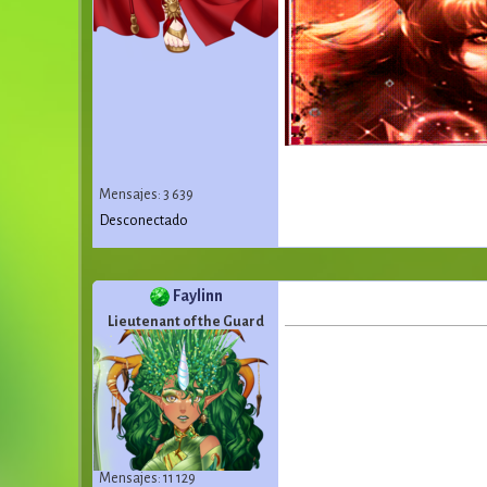
Mensajes: 3 639
Desconectado
Faylinn
Lieutenant of the Guard
Mensajes: 11 129