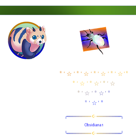
*
'
☆
'
*
'
☆
'
*
'
☆
'
*
'
☆
'
*
*
'
☆
'
*
☆
'
*
'
☆
*
'
☆
'
*
☆
'
*
*
'
☆
'
*
╭
═
═
═
═
═
═
═
═
☪
═
═
═
═
═
═
═
═
╮
Obsidiana 1
╰
═
═
═
═
═
═
═
═
☪
═
═
═
═
═
═
═
═
╯