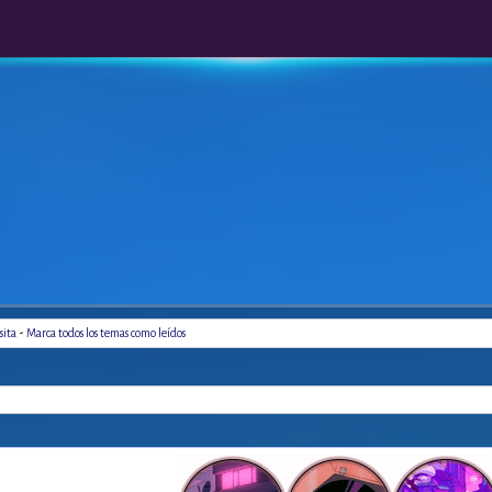
-
sita
Marca todos los temas como leídos