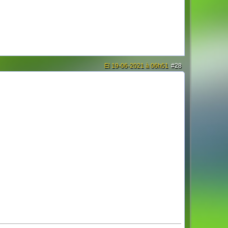
El 19-06-2021 à 06h51
#28