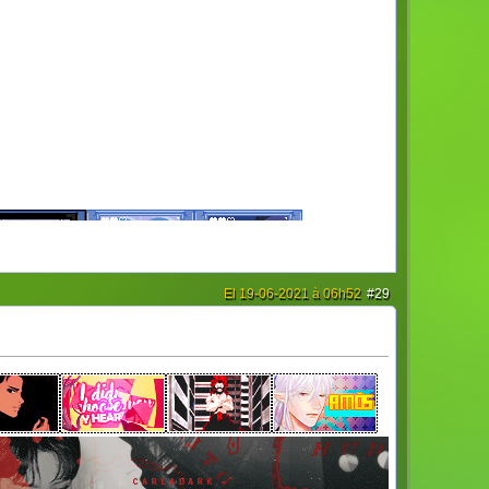
El 19-06-2021 à 06h52
#29