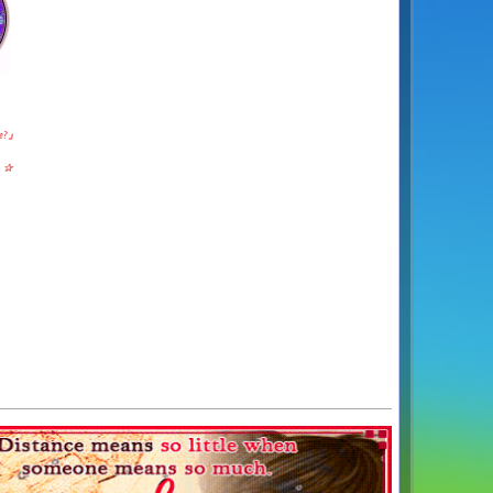
e
?
』
・
✰