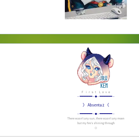
Ｆ ｉｒｓｔ Ｌｏｖｅ
•• ━━━━━ ••●•• ━━━━━ ••
》 Absenta 2 《
•• ━━━━━ ••●•• ━━━━━ ••
There wasn't any sun, therе wasn't any moon
but my fire's shining through
◇