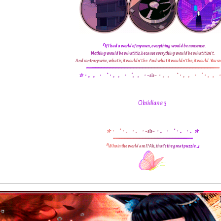
『
I
f
I
h
a
d
a
w
o
r
l
d
o
f
m
y
o
w
n
,
e
v
e
r
y
t
h
i
n
g
w
o
u
l
d
b
e
n
o
n
s
e
n
s
e
.
N
o
t
h
i
n
g
w
o
u
l
d
b
e
w
h
a
t
i
t
i
s
,
b
e
c
a
u
s
e
e
v
e
r
y
t
h
i
n
g
w
o
u
l
d
b
e
w
h
a
t
i
t
i
s
n
'
t
.
A
n
d
c
o
n
t
r
a
r
y
w
i
s
e
,
w
h
a
t
i
s
,
i
t
w
o
u
l
d
n
'
t
b
e
.
A
n
d
w
h
a
t
i
t
w
o
u
l
d
n
'
t
b
e
,
i
t
w
o
u
l
d
.
Y
o
u
s
e
┉
┅
━
━
━
━
━
━
━
━
━
━
━
━
━
━
━
━
━
━
━
━
━
━
━
━
━
━
━
━
━
━
━
━
━
━
━
━
━
━
━
━
━
┅
┉
✰
・
。
。
・
゜
・
。
。
・
゜
。
。
・
~
ε
ï
з
~
・
。
。
゜
・
。
。
・
゜
・
。
。
Obsidiana 3
✰
・
゜
・
。
・
。
・
~
ε
ï
з
~
・
。
・
゜
・
。
・
。
✰
┉
┅
━
━
━
━
━
━
━
━
━
━
━
━
━
━
━
━
━
━
━
━
━
━
━
┅
┉
『
W
h
o
i
n
t
h
e
w
o
r
l
d
a
m
I
?
A
h
,
t
h
a
t
'
s
t
h
e
g
r
e
a
t
p
u
z
z
l
e
.
』