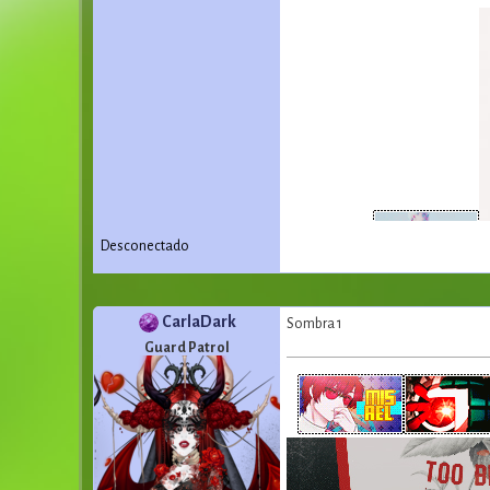
Desconectado
CarlaDark
Sombra 1
Guard Patrol