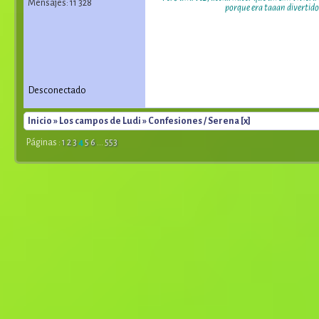
Mensajes: 11 328
porque era taaan divertido 
Desconectado
Inicio
»
Los campos de Ludi
» Confesiones / Serena [x]
Páginas :
1
2
3
4
5
6
...
553