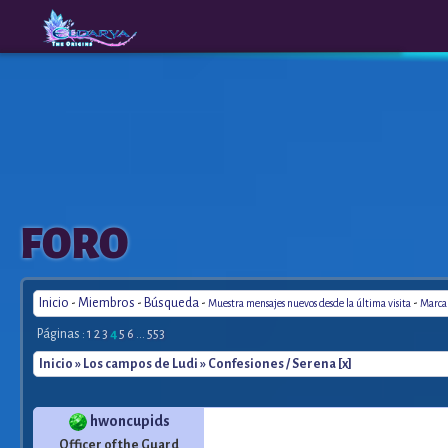
The
A New
FORO
Origins
Era
Inicio
-
Miembros
-
Búsqueda
-
-
Muestra mensajes nuevos desde la última visita
Marca 
Páginas :
1
2
3
4
5
6
...
553
Inicio
»
Los campos de Ludi
» Confesiones / Serena [x]
hwoncupids
Officer of the Guard