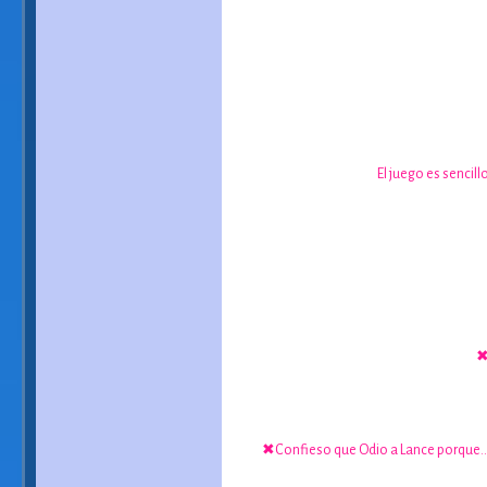
El juego es sencil
✖
✖Confieso que Odio a Lance porque..