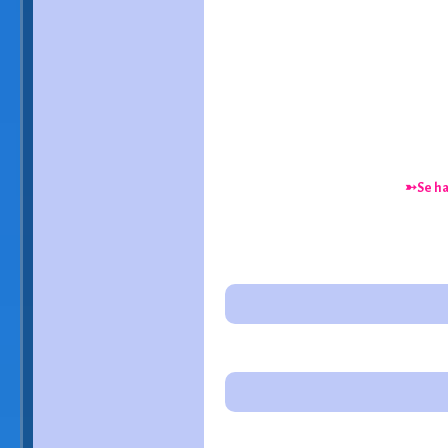
➳Se har