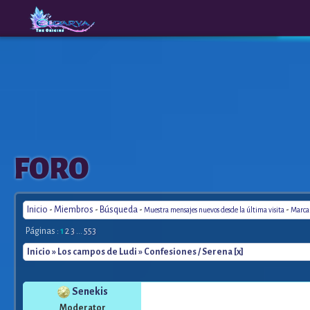
The
A New
FORO
Origins
Era
Inicio
-
Miembros
-
Búsqueda
-
-
Muestra mensajes nuevos desde la última visita
Marca 
Páginas :
1
2
3
...
553
Inicio
»
Los campos de Ludi
» Confesiones / Serena [x]
Senekis
Moderator