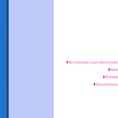
❥No comentar cosas sobre tu vida ín
❥Nada 
❥Prohibido 
❥De preferencia h