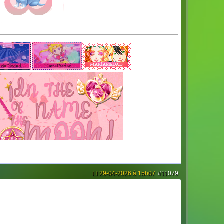
El 29-04-2026 à 15h07
#11079