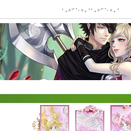
* .:｡✧*ﾟ ﾟ･ ✧.｡. * * .:｡✧*ﾟ ﾟ･ ✧.｡. *