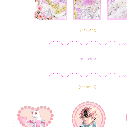
☽* ' ☆' *☾
•
*
´
¨
`
*
•
.
¸
¸
.
•
*
´
¨
`
*
•
.
¸
¸
.
•
*
´
¨
`
*
•
.
¸
¸
.
•
*
´
¨
`
*
•
.
¸
¸
.
•
Nombres de
•
*
´
¨
`
*
•
.
¸
¸
.
•
*
´
¨
`
*
•
.
¸
¸
.
•
*
´
¨
`
*
•
.
¸
¸
.
•
*
´
¨
`
*
•
.
¸
¸
.
•
☽* ' ☆' *☾