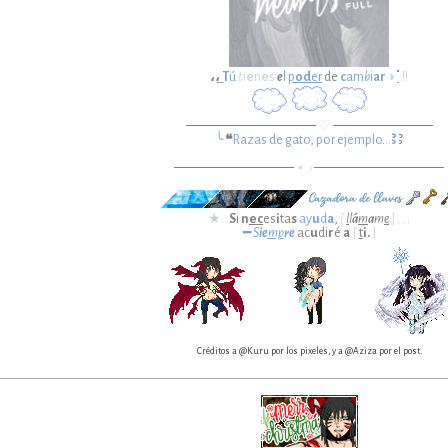
،،
̲
T
ú
t
i
e
n
e
s
e
l
p
od
er
de
c
am
b
i
a
r
◗
ִ ֗
!!
─────────────
♡
──────────
╰
❝
Razas de gato, por ejemplo...
Ꜣ
Ꜣ
────────────
⋆ ›
─────────────
★::
S
i
n
ec
es
i
ta
s
ay
u
d
a
,
[
l
l
á
m
a
m
e
]
. . .
━
S
ie
mp
re
ac
u
di
r
é
a
[
t
i.
]
Créditos a @Kuru por los pixeles, y a @Aziza por el post.