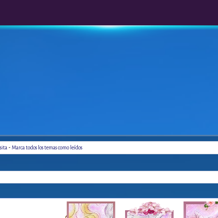
-
sita
Marca todos los temas como leídos