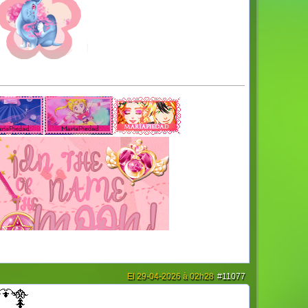
El 29-04-2026 à 02h28
#11077