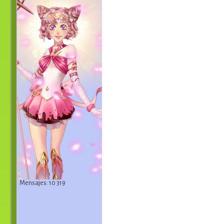
Mensajes: 10 319