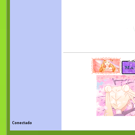
Conectado