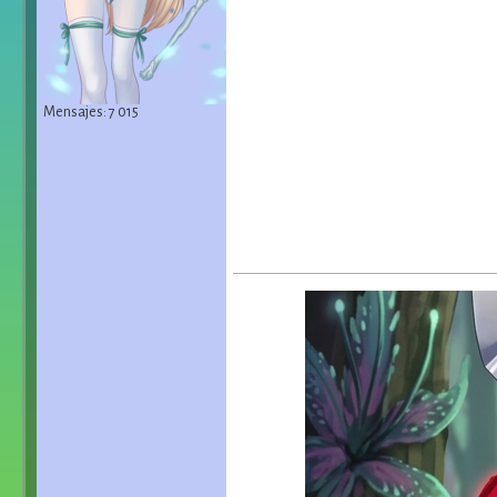
Mensajes: 7 015