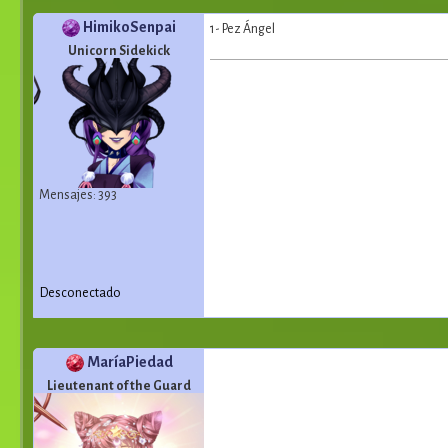
HimikoSenpai
1- Pez Ángel
Unicorn Sidekick
Mensajes: 393
Desconectado
MaríaPiedad
Lieutenant of the Guard