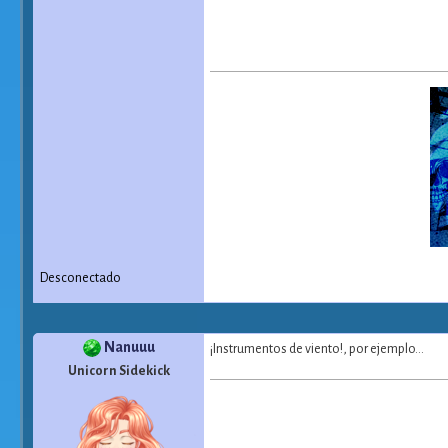
Desconectado
Nanuuu
¡Instrumentos de viento!, por ejemplo...
Unicorn Sidekick