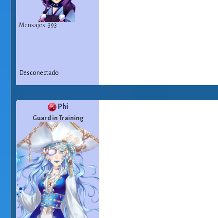
Mensajes: 393
Desconectado
Phi
Guard in Training