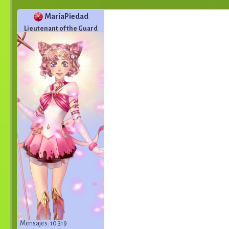
MaríaPiedad
Lieutenant of the Guard
Mensajes: 10 319