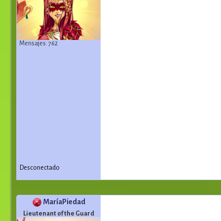
Mensajes: 762
Desconectado
MaríaPiedad
Lieutenant of the Guard