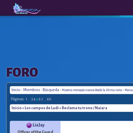
The
A New
FORO
Origins
Era
Inicio
-
Miembros
-
Búsqueda
-
-
Muestra mensajes nuevos desde la última visita
Marca 
Páginas :
1
...
3
4
5
6
7
...
60
Inicio
»
Los campos de Ludi
» Reclama tu trono / Naiara
LiaJay
Officer of the Guard