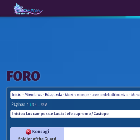
The
A New
FORO
Origins
Era
Inicio
-
Miembros
-
Búsqueda
-
-
Muestra mensajes nuevos desde la última visita
Marca 
Páginas :
1
2
3
4
...
358
Inicio
»
Los campos de Ludi
» Jefe supremo / Casiope
Kousagi
Soldier of the Guard