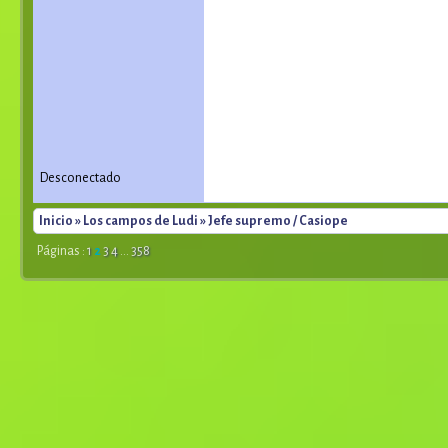
Desconectado
Inicio
»
Los campos de Ludi
» Jefe supremo / Casiope
Páginas :
1
2
3
4
...
358