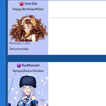
Jourdan
Happy Birthday Miiko!
Mensajes: 1 209
Desconectado
RyuNanami
Vanquished a Chicken