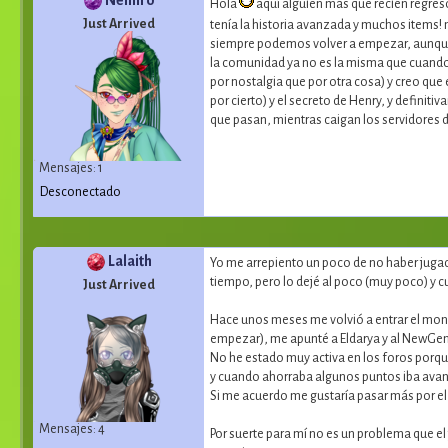
Hola
aquí alguien más que recién regres
Just Arrived
tenía la historia avanzada y muchos items! 
siempre podemos volver a empezar, aunque e
la comunidad ya no es la misma que cuando s
por nostalgia que por otra cosa) y creo qu
por cierto) y el secreto de Henry, y definit
que pasan, mientras caigan los servidores 
Mensajes: 1
Desconectado
Lalaith
Yo me arrepiento un poco de no haber jugad
tiempo, pero lo dejé al poco (muy poco) y c
Just Arrived
Hace unos meses me volvió a entrar el mono
empezar), me apunté a Eldarya y al NewGen..
No he estado muy activa en los foros porque
y cuando ahorraba algunos puntos iba avanz
Si me acuerdo me gustaría pasar más por el 
Mensajes: 4
Por suerte para mí no es un problema que el