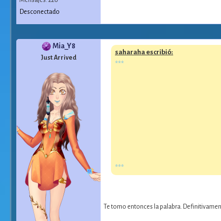
Mensajes: 220
Desconectado
Mia_Y8
saharaha escribió:
Just Arrived
***
definitivamente no es
Los Campos De Ludi
Pueden agregarme, c
***
Te tomo entonces la palabra. Definitivament