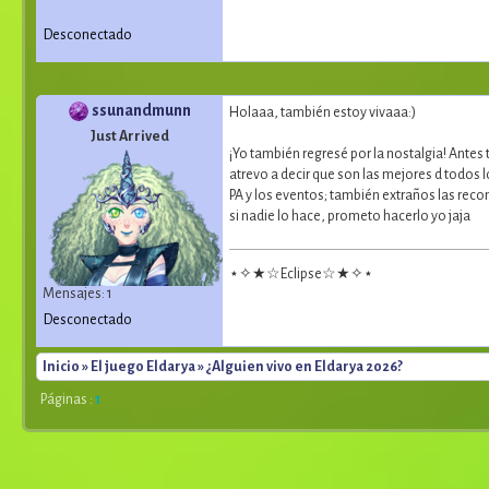
Desconectado
ssunandmunn
Holaaa, también estoy vivaaa:)
Just Arrived
¡Yo también regresé por la nostalgia! Antes
atrevo a decir que son las mejores d todo
PA y los eventos; también extraños las rec
si nadie lo hace, prometo hacerlo yo jaja
⋆✧★☆Eclipse☆★✧⋆
Mensajes: 1
Desconectado
Inicio
»
El juego Eldarya
» ¿Alguien vivo en Eldarya 2026?
Páginas :
1