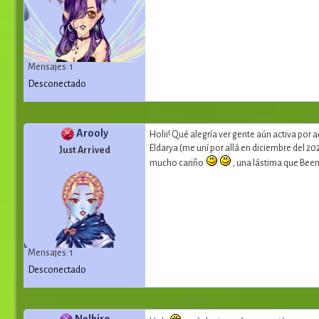
Mensajes: 1
Desconectado
Arooly
Holii! Qué alegría ver gente aún activa por
Eldarya (me uní por allá en diciembre del 2
Just Arrived
mucho cariño
, una lástima que Bee
Mensajes: 1
Desconectado
Nelhiro