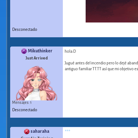
Desconectado
Mikuthinker
hola:D
Just Arrived
Jugué antes del incendio pero lo dejé aban
antiguo familiar TT.TT así que mi objetivo e
Mensajes: 1
Desconectado
saharaha
***