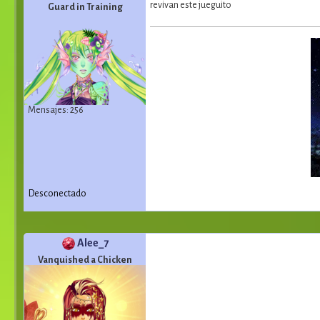
revivan este jueguito
Guard in Training
Mensajes: 256
Desconectado
Alee_7
Vanquished a Chicken