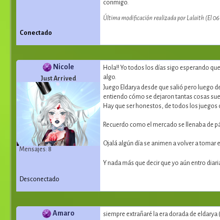
conmigo.
Última modificación realizada por Lalaith (El 
Conectado
Nicole
Hola!! Yo todos los días sigo esperando que
algo.
Just Arrived
Juego Eldarya desde que salió pero luego 
entiendo cómo se dejaron tantas cosas sue
Hay que ser honestos, de todos los juegos d
Recuerdo como el mercado se llenaba de pá
Ojalá algún día se animen a volver a tomar 
Mensajes: 8
Y nada más que decir que yo aún entro diar
Desconectado
Amaro
siempre extrañaré la era dorada de eldarya