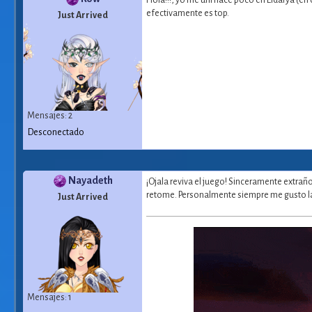
Hola!!!, yo me uní hace poco en Eldarya (en
efectivamente es top.
Just Arrived
Mensajes: 2
Desconectado
Nayadeth
¡Ojala reviva el juego! Sinceramente extrañ
retome. Personalmente siempre me gusto la 
Just Arrived
Mensajes: 1