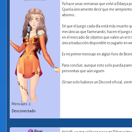
Ya hace unas semanas que volví a Eldarya po
Quería únicamente decir que me arrepiento 
abismo...
Sé que el juego cada día está más muerto que 
mecánicas que farmeando, hacen el juego m
en el mercado de objetos que valen un x10 má
única traducción disponible es jugarlo en 
Es mi primer mensaje en algún foro de Beem
Para concluir, aunque esto solo pueda parec
personitas que aún siguen.
(Si tan solo hubiese un Discord oficial, si
Mensajes: 2
Desconectado
Row