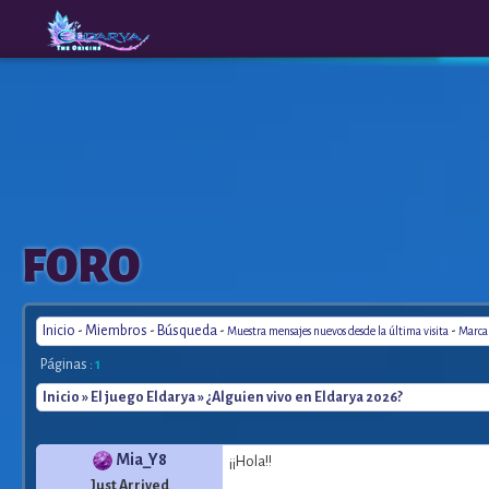
The
A New
FORO
Origins
Era
Inicio
-
Miembros
-
Búsqueda
-
-
Muestra mensajes nuevos desde la última visita
Marca 
Páginas :
1
Inicio
»
El juego Eldarya
» ¿Alguien vivo en Eldarya 2026?
Mia_Y8
¡¡Hola!!
Just Arrived