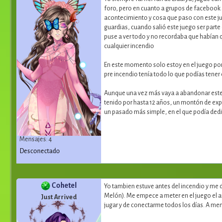
foro, pero en cuanto a grupos de facebook 
acontecimiento y cosa que paso con este jue
guardias, cuando salió este juego ser parte 
puse a ver todo y no recordaba que habían 
cualquier incendio
En este momento solo estoy en el juego por
pre incendio tenía todo lo que podías tener
Aunque una vez más vaya a abandonar este 
tenido por hasta 12 años, un montón de ex
un pasado más simple, en el que podía ded
Mensajes: 4
Desconectado
Cohetel
Yo tambien estuve antes del incendio y me 
Melón). Me empece a meter en el juego el a
Just Arrived
jugar y de conectarme todos los días. A me