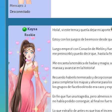
Mensajes: 2
Desconectado
Kaysa
Hola!, vi este tema y quería dejar mi aporte
Rookie
Estoy con los juegos de beemoov desde que 
Luego empecé con Corazón de Melón y fue m
me preinscribí y puedo decir que, hasta la f
Me encanta la temática de hadas y magia;
manaa y avanzar en la historia!
Recuerdo haberlo terminado y decepcionarme
para completar los mapas y ahorrar para los 
los grupos de facebook todo era caos y esp
En fin que fue una tragedia, pero almenos n
no había podido conseguir; al final no fue 
Lo que extraño de antes es que tras el inc