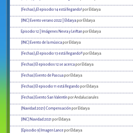
[Fechas] ¡El episodio 14 está llegando!
por Eldarya
[INC] Evento verano 2022 | Eldarya
por Eldarya
Episodio 12 | Imágenes Nevra y Leiftan
por Eldarya
[INC] Evento de la música
por Eldarya
[Fechas] ¡El episodio 13 está llegando!!
por Eldarya
[Fechas] El episodios 12 se acerca
por Eldarya
[Fechas] Evento de Pascua
por Eldarya
[Fechas] El episodio 11 está llegando
por Eldarya
[Fechas] Evento San Valentín
por Andaluciarules
[Navidad 2021] Compensación
por Eldarya
[INC] Navidad 2021
por Eldarya
[Episodio 9] Imagen Lance
por Eldarya