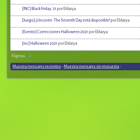
[INC] Black Friday .21
por Eldarya
[Juego] ¡Uncoven: The Seventh Day está disponible!
por Eldarya
[Evento] Correcciones Halloween 2021
por Eldarya
[inc] Halloween 2021
por Eldarya
Páginas :
1
2
Muestra mensajes recientes
-
Muestra mensajes sin respuesta
-