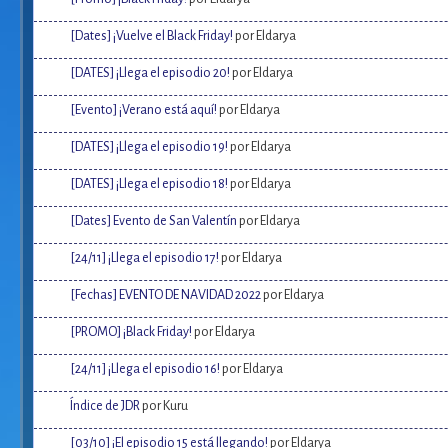
[Dates] ¡Vuelve el Black Friday!
por Eldarya
[DATES] ¡Llega el episodio 20!
por Eldarya
[Evento] ¡Verano está aquí!
por Eldarya
[DATES] ¡Llega el episodio 19!
por Eldarya
[DATES] ¡Llega el episodio 18!
por Eldarya
[Dates] Evento de San Valentín
por Eldarya
[24/11] ¡Llega el episodio 17!
por Eldarya
[Fechas] EVENTO DE NAVIDAD 2022
por Eldarya
[PROMO] ¡Black Friday!
por Eldarya
[24/11] ¡Llega el episodio 16!
por Eldarya
Índice de JDR
por Kuru
[03/10] ¡El episodio 15 está llegando!
por Eldarya