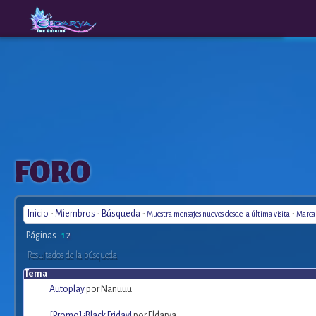
The
A New
FORO
Origins
Era
Inicio
-
Miembros
-
Búsqueda
-
-
Muestra mensajes nuevos desde la última visita
Marca 
Páginas :
1
2
Resultados de la búsqueda
Tema
Autoplay
por Nanuuu
[Promo] ¡Black Friday!
por Eldarya