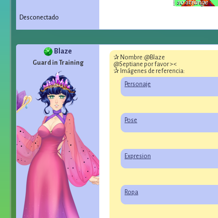
Desconectado
Blaze
✰ Nombre:@Blaze
Guard in Training
@Septiane por favor ><
✰ Imágenes de referencia:
Personaje
Pose
Expresion
Ropa