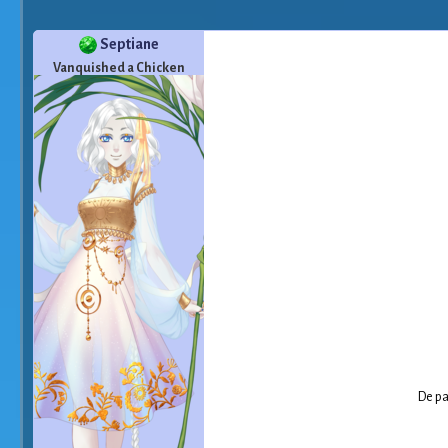
Septiane
Vanquished a Chicken
De pa