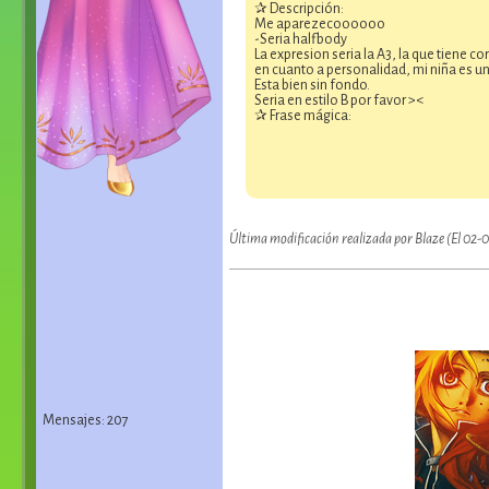
✰ Descripción:
Me aparezecoooooo
-Seria halfbody
La expresion seria la A3, la que tiene c
en cuanto a personalidad, mi niña es u
Esta bien sin fondo.
Seria en estilo B por favor ><
✰ Frase mágica:
Última modificación realizada por Blaze (El 02
Mensajes: 207