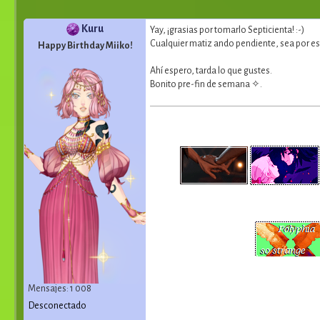
Kuru
Yay, ¡grasias por tomarlo Septicienta! :-)
Cualquier matiz ando pendiente, sea por es
Happy Birthday Miiko!
Ahí espero, tarda lo que gustes.
Bonito pre-fin de semana ✧.
Mensajes: 1 008
Desconectado