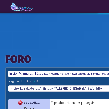
The
A New
FORO
Origins
Era
Inicio
-
Miembros
-
Búsqueda
-
-
Muestra mensajes nuevos desde la última visita
Marca 
Páginas :
1
...
13
14
15
16
Inicio
»
La sala de los Artistas
» [TALLER][DIG] [Digital Art World] ♥
Bababuuu
Yupp,ahora si, puedes proseguir!
Rookie