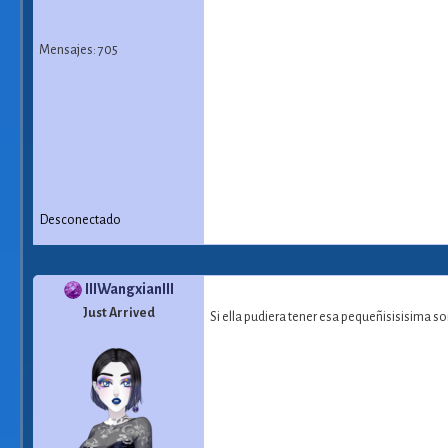
Mensajes: 705
Desconectado
IIIWangxianIII
Just Arrived
Si ella pudiera tener esa pequeñisisisima s