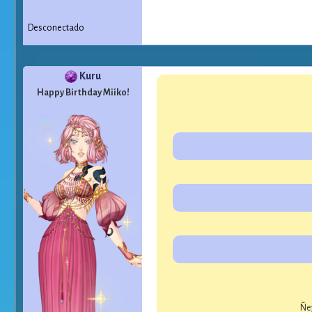
Desconectado
Kuru
Happy Birthday Miiko!
Ñej