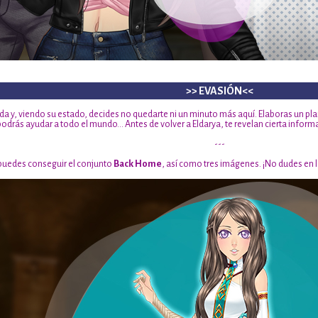
>> EVASIÓN<<
ada y, viendo su estado, decides no quedarte ni un minuto más aquí. Elaboras un pla
odrás ayudar a todo el mundo… Antes de volver a Eldarya, te revelan cierta informa
---
 puedes conseguir el conjunto
Back Home
, así como tres imágenes. ¡No dudes en l