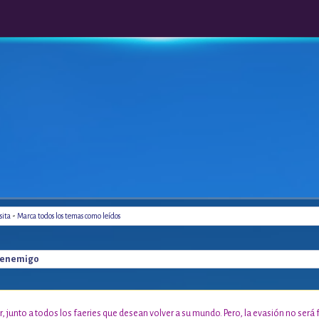
-
sita
Marca todos los temas como leídos
tu enemigo
r, junto a todos los faeries que desean volver a su mundo. Pero, la evasión no será 