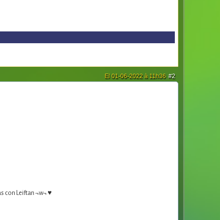
El 01-06-2022 à 11h36
#2
s con Leiftan ¬w¬ ♥