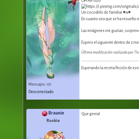
OH MI! 0o0
Un cocodrilo de familiar ♥w♥
En cuanto vea que se ha resuelto e
Las imágenes me gustan, sorpren
Espero el siguiente dentro de 2 m
Última modificación realizada por Th
Esperando la receta Poción de evol
Mensajes: 151
Desconectado
Braunie
Que genial
Rookie