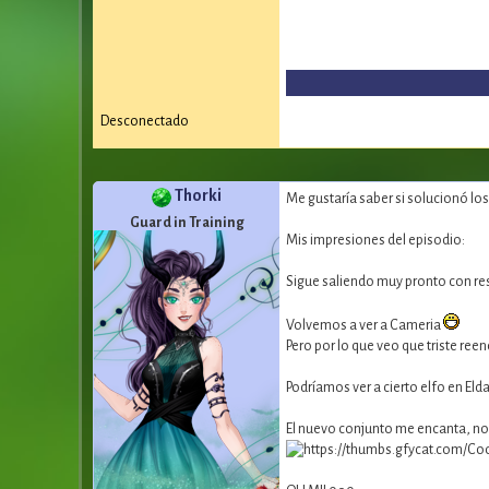
Desconectado
Thorki
Me gustaría saber si solucionó lo
Guard in Training
Mis impresiones del episodio:
Sigue saliendo muy pronto con res
Volvemos a ver a Cameria
Pero por lo que veo que triste reen
Podríamos ver a cierto elfo en El
El nuevo conjunto me encanta, no 