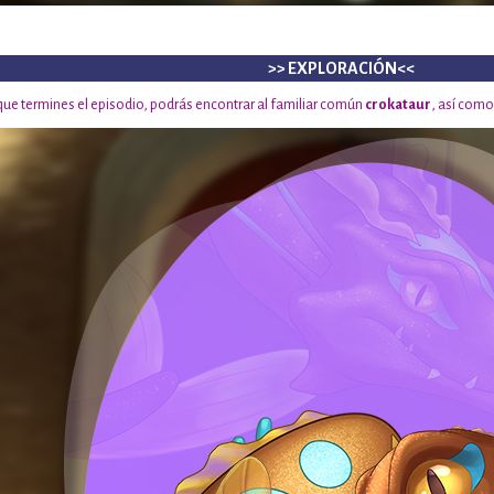
>> EXPLORACIÓN<<
que termines el episodio, podrás encontrar al familiar común
crokataur
, así como