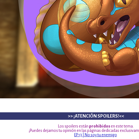
>> ¡ATENCIÓN SPOILERS!<<
Los spoilers están
prohibidos
en este tema.
¡Puedes dejarnos tu opinión en las páginas dedicadas exclusivame
EP 13 | No soy tu enemigo
.