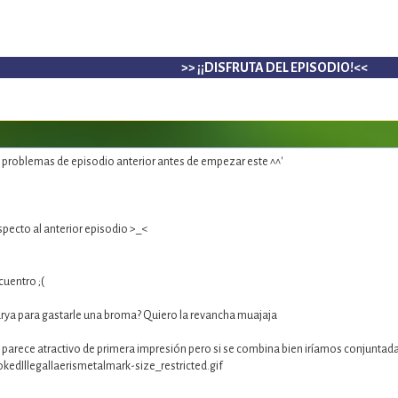
>> ¡¡DISFRUTA DEL EPISODIO!<<
s problemas de episodio anterior antes de empezar este ^^'
pecto al anterior episodio >_<
cuentro ;(
darya para gastarle una broma? Quiero la revancha muajaja
parece atractivo de primera impresión pero si se combina bien iríamos conjuntada