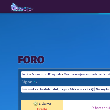
The
A New
FORO
Origins
Era
Inicio
-
Miembros
-
Búsqueda
-
Muestra mensajes nuevos desde la última vi
Páginas :
1
2
Inicio
»
La actualidad del juego
» A New Era - EP 13 | No soy 
Eldarya
*
Es hora de hui
Oracle