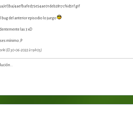
l bug del anterior episodio lo juego
dentemente las 3 xD
eses mínimo ;P
orki (El 30-06-2022 à 19h05)
ución...