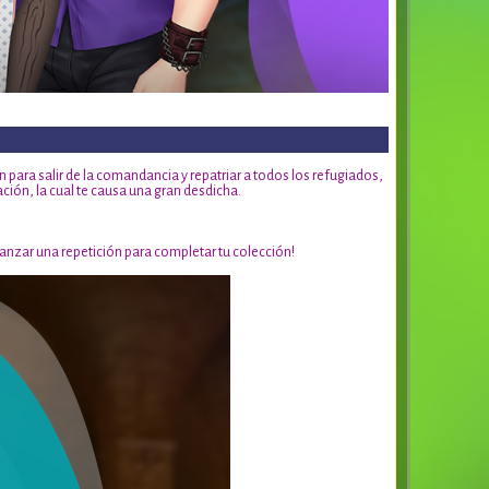
n para salir de la comandancia y repatriar a todos los refugiados,
ción, la cual te causa una gran desdicha.
anzar una repetición para completar tu colección!