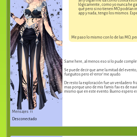
ah y oigan me da como cosita escrib
lógicamente, como yo nunca he gast
qué pero si no tienen MO podrían int
app y nada, tengo los mismos. Espe
Me paso lo mismo con lo de las MO, pens
Same here, al menos eso si lo pude complet
Se puede decir que ame la mitad del evento, 
fueguitos pero el 'error' me ayudo.
De resto la exploración fue un verdadero fr
mas porque uno de mis famis fav es de navi
mismo que en este evento. Bueno espero est
Mensajes: 11
Desconectado