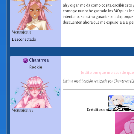
ah y oigan me da como cosita escribir esto y
como yo nunca he gastado los MO pues le di
intentarlo, eso si no garantizo nada porque 
descuenten ahora que me expuse jajajaj pero 
Mensajes: 9
Desconectado
Chantrrea
Rookie
(edite porque me acorde que l
Última modificación realizada por Chantrrea (E
Créditos en
Mensajes: 88