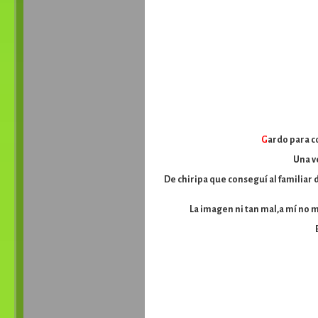
G
ardo para c
Una v
De chiripa que conseguí al familiar 
La imagen ni tan mal,a mí no m