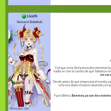
Lixxith
Unicorn Sidekick
Creí que seria fácil para todos terminar l
nadie se cree el cuento de que fallamos n
sin sar
Desde antes de que empezara el evento ya 
solo nos dejen el nuevo atuendo y lo q
Y por último,
Beemov, ya van dos eventos
Mensajes: 295