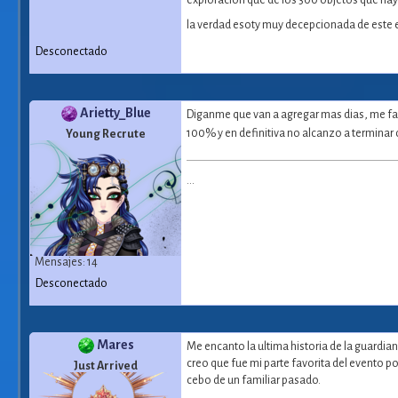
exploracion que de los 300 objetos que hay
la verdad esoty muy decepcionada de este
Desconectado
Arietty_Blue
Diganme que van a agregar mas dias, me falt
100% y en definitiva no alcanzo a termina
Young Recrute
...
Mensajes: 14
Desconectado
Mares
Me encanto la ultima historia de la guardia
creo que fue mi parte favorita del evento p
Just Arrived
cebo de un familiar pasado.