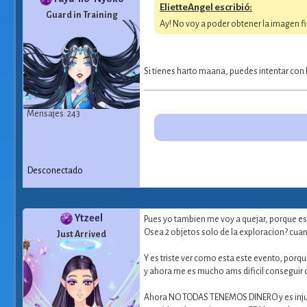
ElietteAngel escribió:
Guard in Training
Ay! No voy a poder obtener la imagen fi
Si tienes harto maana, puedes intentar con 
Mensajes: 243
Desconectado
Ytzeel
Pues yo tambien me voy a quejar, porque es
Osea 2 objetos solo de la exploracion? cu
Just Arrived
Y es triste ver como esta este evento, porq
y ahora me es mucho ams dificil conseguir 
Ahora NO TODAS TENEMOS DINERO y es injusto