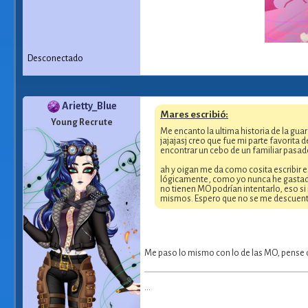
Desconectado
Arietty_Blue
Mares escribió:
Young Recrute
Me encanto la ultima historia de la gua
jajajasj creo que fue mi parte favorita
encontrar un cebo de un familiar pasad
ah y oigan me da como cosita escribir es
lógicamente, como yo nunca he gastado 
no tienen MO podrían intentarlo, eso si 
mismos. Espero que no se me descuenten 
Me paso lo mismo con lo de las MO, pense qu
...