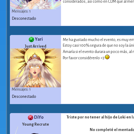
considerados, asi como en CDM que al meno
Mensajes: 1
Desconectado
Yari
Me ha gustado mucho el evento, es muy emoc
Estoy casi 100% segura de que no soy la ún
Just Arrived
Amaría si el evento durara un poco más, a
Por favor considérenlo <3
Mensajes: 1
Desconectado
DiYo
Triste por no tener al hijo de Loki en 
Young Recrute
No completé el mentado 