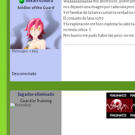
SekaiYozhura
Waaaaaaaaaaaa mis ahorrooos, pobre pero co
nos dejasen una imagen por cada ruta pero
Soldier of the Guard
Y el familiar de la barra común la verdad no 
El conjunto de lava 10/10
Y la exploración me hizo explotar la cabeza
no tenía cebos :C
Pero bueno me pudo haber ido peor, no me f
Mensajes: 1 864
Desconectado
Jugador eliminado
Guard in Training