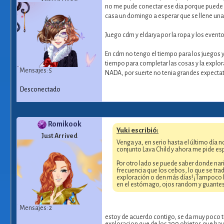
no me pude conectar ese dia porque puede q
casa un domingo a esperar que se llene una 
Juego cdm y eldarya por la ropa y los evento
En cdm no tengo el tiempo para los juegos y
tiempo para completar las cosas y la explor
Mensajes: 5
NADA, por suerte no tenia grandes expecta
Desconectado
Romikook
Yuki escribió:
Just Arrived
Venga ya, en serio hasta el último día 
conjunto Lava Child y ahora me pide esp
Por otro lado se puede saber donde nar
frecuencia que los cebos, lo que se tr
exploración o den más días! ¡Tampoco h
en el estómago, ojos random y guantes 
Mensajes: 2
estoy de acuerdo contigo, se da muy poco 