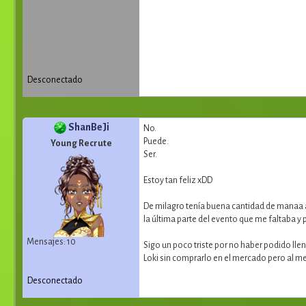
Desconectado
ShanBeJi
No.
Puede.
Young Recrute
Ser.
Estoy tan feliz xDD
De milagro tenía buena cantidad de manaa 
la última parte del evento que me faltaba y
Mensajes: 10
Sigo un poco triste por no haber podido llen
Loki sin comprarlo en el mercado pero al m
Desconectado