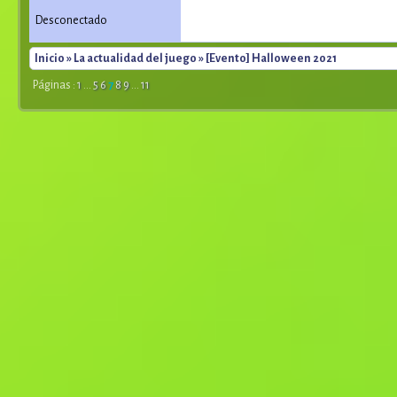
Desconectado
Inicio
»
La actualidad del juego
» [Evento] Halloween 2021
Páginas :
1
...
5
6
7
8
9
...
11