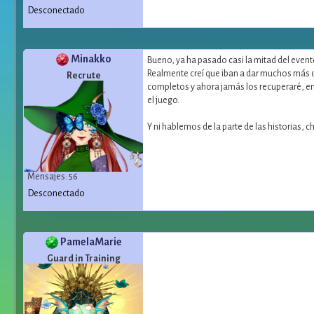
Desconectado
Minakko
Bueno, ya ha pasado casi la mitad del even
Realmente creí que iban a dar muchos más d
Recrute
completos y ahora jamás los recuperaré, en
el juego.
Y ni hablemos de la parte de las historias, 
Mensajes: 56
Desconectado
PamelaMarie
Guard in Training