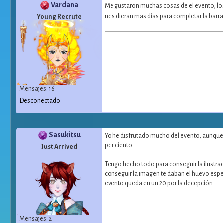
Vardana
Me gustaron muchas cosas de el evento, los
nos dieran mas dias para completar la barr
Young Recrute
Mensajes: 16
Desconectado
Sasukitsu
Yo he disfrutado mucho del evento, aunque 
por ciento.
Just Arrived
Tengo hecho todo para conseguir la ilustrac
conseguir la imagen te daban el huevo espec
evento queda en un 20 por la decepción.
Mensajes: 2