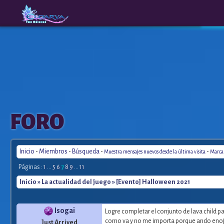
The
A New
FORO
Origins
Era
Inicio
-
Miembros
-
Búsqueda
-
-
Muestra mensajes nuevos desde la última visita
Marca 
Páginas :
1
...
5
6
7
8
9
...
11
Inicio
»
La actualidad del juego
» [Evento] Halloween 2021
Isogai
Logre completar el conjunto de lava child 
como va y no me importa porque ando enoja
Just Arrived