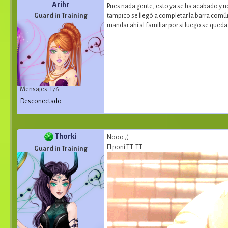
Arihr
Pues nada gente, esto ya se ha acabado y 
Guard in Training
tampico se llegó a completar la barra comú
mandar ahí al familiar por si luego se queda 
Mensajes: 176
Desconectado
Thorki
Nooo ;(
El poni TT_TT
Guard in Training