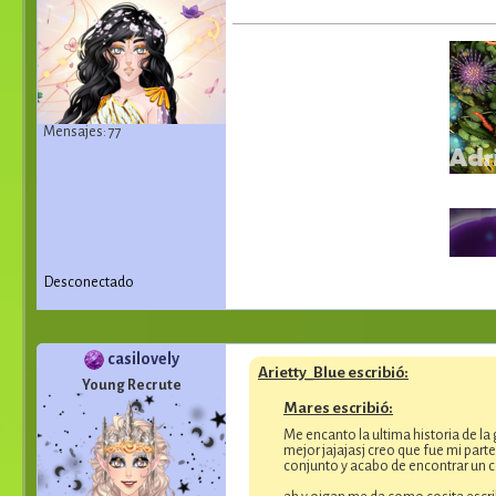
Mensajes: 77
Desconectado
casilovely
Arietty_Blue escribió:
Young Recrute
Mares escribió:
Me encanto la ultima historia de la
mejor jajajasj creo que fue mi part
conjunto y acabo de encontrar un c