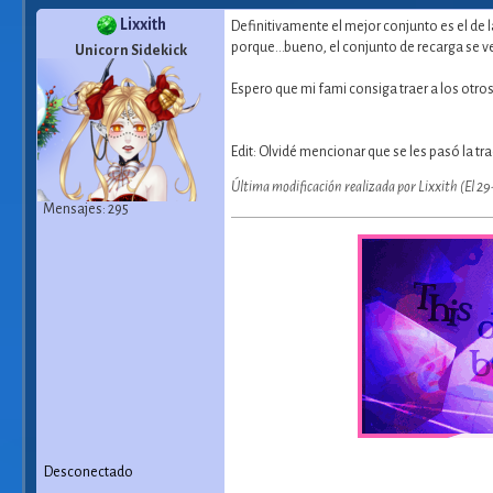
Lixxith
Definitivamente el mejor conjunto es el de 
porque...bueno, el conjunto de recarga se v
Unicorn Sidekick
Espero que mi fami consiga traer a los otro
Edit: Olvidé mencionar que se les pasó la t
Última modificación realizada por Lixxith (El 2
Mensajes: 295
Desconectado