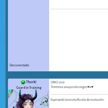
Desconectado
Thorki
OMG! 0o0
Tenemos una poción negra ♥w♥
Guard in Training
Esperando la receta Poción de evolución...