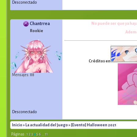
Desconectado
Chantrrea
No puede ser que ya haya
Rookie
Ademá
Créditos en
Mensajes: 88
Desconectado
Inicio
»
La actualidad del juego
» [Evento] Halloween 2021
Páginas :
1
2
3
4
5
6
...
11