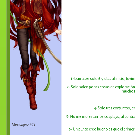
1-Iban a ser solo 6-7 días al inicio, t
2- Solo salen pocas cosas en exploración,
muchos 
4-Solo tres conjuntos, e
5- No me molestan los cosplays, al contr
Mensajes: 353
6- Un punto creo bueno es que el primer 