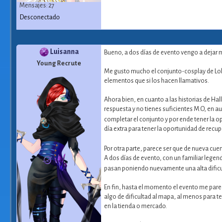
Mensajes: 27
Desconectado
Ezarel regresa te amo
Luisanna
Bueno, a dos días de evento vengo a dejar 
Young Recrute
Me gusto mucho el conjunto-cosplay de Lok
elementos que si los hacen llamativos.
Ahora bien, en cuanto a las historias de Hal
respuesta y no tienes suficientes M.O, en au
completar el conjunto y por ende tener la o
día extra para tener la oportunidad de recup
Por otra parte, parece ser que de nueva cue
A dos días de evento, con un familiar legen
pasan poniendo nuevamente una alta dificu
En fin, hasta el momento el evento me parec
algo de dificultad al mapa, al menos para t
en la tienda o mercado.