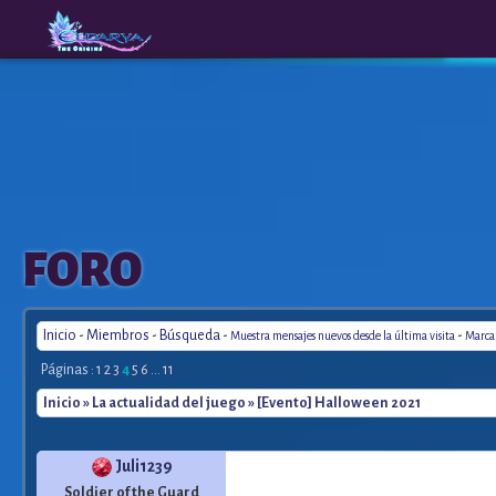
The
A New
FORO
Origins
Era
Inicio
-
Miembros
-
Búsqueda
-
-
Muestra mensajes nuevos desde la última visita
Marca 
Páginas :
1
2
3
4
5
6
...
11
Inicio
»
La actualidad del juego
» [Evento] Halloween 2021
Juli1239
Soldier of the Guard