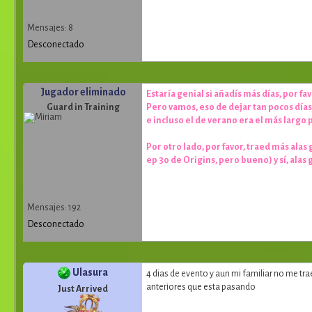
Mensajes: 8
Desconectado
Jugador eliminado
Estaría genial si añadís más días, por 
Guard in Training
Pero vamos, eso de dejar tan pocos dí
e incluso el de verano era el más largo 
Por otro lado, por favor, traed más alas
ep 30 de Origins, pero bueno) y sí, alas 
Mensajes: 192
Desconectado
Ulasura
4 dias de evento y aun mi familiar no me tra
anteriores que esta pasando
Just Arrived