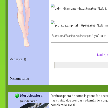
Última modificación realizada por Aly (El 04-11
Nadie, a
Mensajes: 33
Desconectado
Merodeadora
Por fin un pantalón como la gente! Me enca
haya traído dos prendas nada más del conju
Just Arrived
completarlo si o sí.