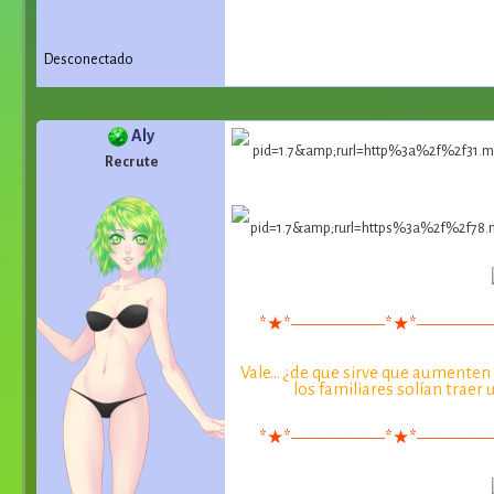
Desconectado
Aly
Recrute
*★*―――――*★*――――
Vale... ¿de que sirve que aument
los familiares solían trae
*★*―――――*★*――――