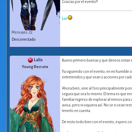
Gracias por el evento!!
Lui
Mensajes: 22
Desconectado
Lalis
Bueno primero buenas y que densos estan en
Young Recrute
Ya siguiendo con el evento, en mi humilde o
entretenidos y que sean 3 acciones por cada
Ahora bien, vine al foro principalmente po
segura que sea lo mismo. El tema es que envi
familiar regreso de explorar al menos para
avisa, pero ni siquiera así. No se si sean r
tenerlo en cuenta.
De resto todo bien con el evento, espero c