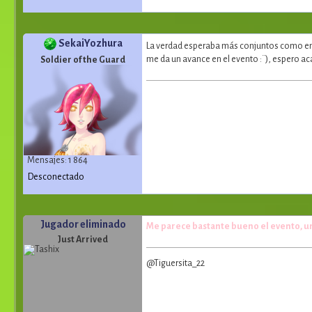
SekaiYozhura
La verdad esperaba más conjuntos como en 
me da un avance en el evento :¨), espero 
Soldier of the Guard
Mensajes: 1 864
Desconectado
Jugador eliminado
Me parece bastante bueno el evento, un
Just Arrived
@Tiguersita_22