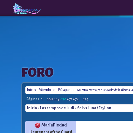
The
A New
FORO
Origins
Era
Inicio
-
Miembros
-
Búsqueda
-
Muestra mensajes nuevos desde la última vi
Páginas :
1
...
668
669
670
671
672
...
674
Inicio
»
Los campos de Ludi
» Sol vs Luna / Faylinn
MaríaPiedad
Lieutenant of the Guard