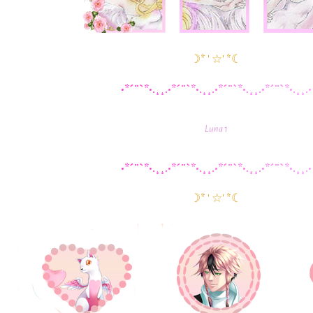
☽* ' ☆' *☾
•
*
´
¨
`
*
•
.
¸
¸
.
•
*
´
¨
`
*
•
.
¸
¸
.
•
*
´
¨
`
*
•
.
¸
¸
.
•
*
´
¨
`
*
•
.
¸
¸
.
•
Luna 1
•
*
´
¨
`
*
•
.
¸
¸
.
•
*
´
¨
`
*
•
.
¸
¸
.
•
*
´
¨
`
*
•
.
¸
¸
.
•
*
´
¨
`
*
•
.
¸
¸
.
•
☽* ' ☆' *☾