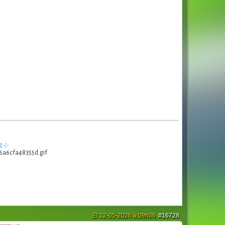
•••⊰⊹
El 12-05-2026 à 09h36
#16728