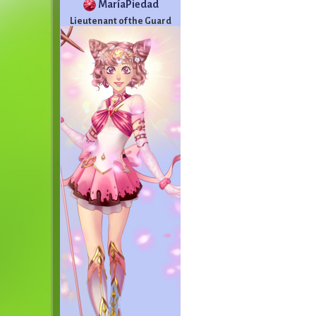
MaríaPiedad
Lieutenant of the Guard