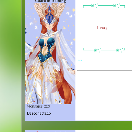
Guard in Training
┌──❀*̥˚─────❀*̥˚─┐
Luna 3
└───❀*̥˚─────❀*̥˚┘
***
Mensajes: 220
Desconectado