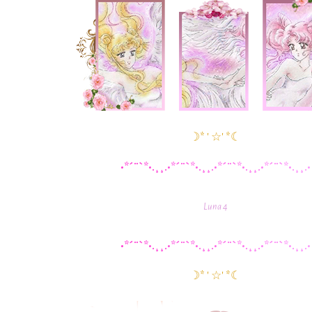
☽* ' ☆' *☾
•
*
´
¨
`
*
•
.
¸
¸
.
•
*
´
¨
`
*
•
.
¸
¸
.
•
*
´
¨
`
*
•
.
¸
¸
.
•
*
´
¨
`
*
•
.
¸
¸
.
•
Luna 4
•
*
´
¨
`
*
•
.
¸
¸
.
•
*
´
¨
`
*
•
.
¸
¸
.
•
*
´
¨
`
*
•
.
¸
¸
.
•
*
´
¨
`
*
•
.
¸
¸
.
•
☽* ' ☆' *☾