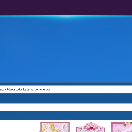
-
sita
Marca todos los temas como leídos