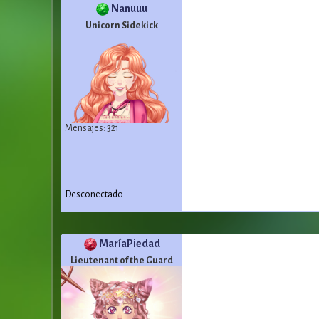
Nanuuu
Unicorn Sidekick
Mensajes: 321
Desconectado
MaríaPiedad
Lieutenant of the Guard