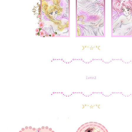
☽* ' ☆' *☾
•
*
´
¨
`
*
•
.
¸
¸
.
•
*
´
¨
`
*
•
.
¸
¸
.
•
*
´
¨
`
*
•
.
¸
¸
.
•
*
´
¨
`
*
•
.
¸
¸
.
•
Luna 2
•
*
´
¨
`
*
•
.
¸
¸
.
•
*
´
¨
`
*
•
.
¸
¸
.
•
*
´
¨
`
*
•
.
¸
¸
.
•
*
´
¨
`
*
•
.
¸
¸
.
•
☽* ' ☆' *☾