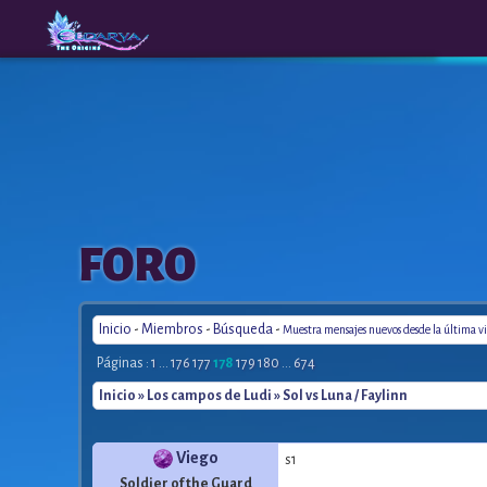
The
A New
FORO
Origins
Era
Inicio
-
Miembros
-
Búsqueda
-
Muestra mensajes nuevos desde la última vi
Páginas :
1
...
176
177
178
179
180
...
674
Inicio
»
Los campos de Ludi
» Sol vs Luna / Faylinn
Viego
s1
Soldier of the Guard