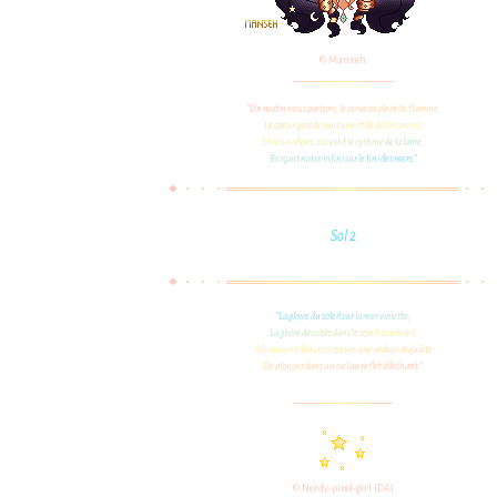
© Manseh
_
_
_
_
_
_
_
_
_
_
_
_
_
_
_
"
U
n
m
a
t
i
n
n
o
u
s
p
a
r
t
o
n
s
,
l
e
c
e
r
v
e
a
u
p
l
e
i
n
d
e
f
l
a
m
m
e
,
L
e
c
o
e
u
r
g
r
o
s
d
e
r
a
n
c
u
n
e
e
t
d
e
d
é
s
i
r
s
a
m
e
r
s
,
E
t
n
o
u
s
a
l
l
o
n
s
,
s
u
i
v
a
n
t
l
e
r
y
t
h
m
e
d
e
l
a
l
a
m
e
,
B
e
r
ç
a
n
t
n
o
t
r
e
i
n
f
n
i
s
u
r
l
e
f
n
i
d
e
s
m
e
r
s
.
"
✦
・
・
・
═
═
═
═
═
═
═
═
═
═
═
═
═
═
═
═
═
═
═
═
═
・
・
Sol 2
✦
・
・
・
═
═
═
═
═
═
═
═
═
═
═
═
═
═
═
═
═
═
═
═
═
・
・
"
L
a
g
l
o
i
r
e
d
u
s
o
l
e
i
l
s
u
r
l
a
m
e
r
v
i
o
l
e
t
t
e
,
L
a
g
l
o
i
r
e
d
e
s
c
i
t
é
s
d
a
n
s
l
e
s
o
l
e
i
l
c
o
u
c
h
a
n
t
,
A
l
l
u
m
a
i
e
n
t
d
a
n
s
n
o
s
c
o
e
u
r
s
u
n
e
a
r
d
e
u
r
i
n
q
u
i
è
t
e
D
e
p
l
o
n
g
e
r
d
a
n
s
u
n
c
i
e
l
a
u
r
e
f
l
e
t
a
l
l
é
c
h
a
n
t
.
"
_
_
_
_
_
_
_
_
_
_
_
_
_
_
_
© Nerdy-pixel-girl (DA)