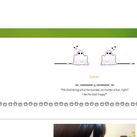
━━━━━◌━
━━━━━◌━
Luna 1
━◌━━━━━☼━━━━━◌━
❝He died doing what he wanted, no matter what, right?
I bet he died happy❞