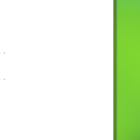
・
✦
・
✦