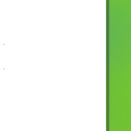
・
✦
・
✦