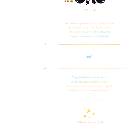
© Manseh
_
_
_
_
_
_
_
_
_
_
_
_
_
_
_
"
U
n
m
a
t
i
n
n
o
u
s
p
a
r
t
o
n
s
,
l
e
c
e
r
v
e
a
u
p
l
e
i
n
d
e
f
l
a
m
m
e
,
L
e
c
o
e
u
r
g
r
o
s
d
e
r
a
n
c
u
n
e
e
t
d
e
d
é
s
i
r
s
a
m
e
r
s
,
E
t
n
o
u
s
a
l
l
o
n
s
,
s
u
i
v
a
n
t
l
e
r
y
t
h
m
e
d
e
l
a
l
a
m
e
,
B
e
r
ç
a
n
t
n
o
t
r
e
i
n
f
n
i
s
u
r
l
e
f
n
i
d
e
s
m
e
r
s
.
"
✦
・
・
・
═
═
═
═
═
═
═
═
═
═
═
═
═
═
═
═
═
═
═
═
═
・
・
Sol 1
✦
・
・
・
═
═
═
═
═
═
═
═
═
═
═
═
═
═
═
═
═
═
═
═
═
・
・
"
L
a
g
l
o
i
r
e
d
u
s
o
l
e
i
l
s
u
r
l
a
m
e
r
v
i
o
l
e
t
t
e
,
L
a
g
l
o
i
r
e
d
e
s
c
i
t
é
s
d
a
n
s
l
e
s
o
l
e
i
l
c
o
u
c
h
a
n
t
,
A
l
l
u
m
a
i
e
n
t
d
a
n
s
n
o
s
c
o
e
u
r
s
u
n
e
a
r
d
e
u
r
i
n
q
u
i
è
t
e
D
e
p
l
o
n
g
e
r
d
a
n
s
u
n
c
i
e
l
a
u
r
e
f
l
e
t
a
l
l
é
c
h
a
n
t
.
"
_
_
_
_
_
_
_
_
_
_
_
_
_
_
_
© Nerdy-pixel-girl (DA)