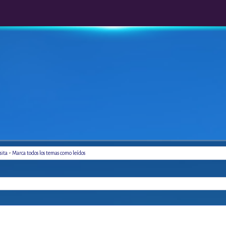
-
sita
Marca todos los temas como leídos