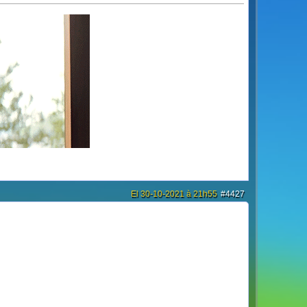
El 30-10-2021 à 21h55
#4427