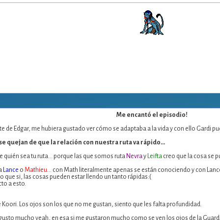
Me encantó el episodio!
te de Edgar, me hubiera gustado ver cómo se adaptaba a la vida y con ello Gardi pu
 quejan de que la relación con nuestra ruta va rápido...
quién sea tu ruta... porque las que somos ruta
Nevra
y
Leifta
creo que la cosa se p
ta
Lance
o
Mathieu
... con Math literalmente apenas se están conociendo y con Lan
o que si, las cosas pueden estar llendo un tanto rápidas:(
to a esto.
Koori. Los ojos son los que no me gustan, siento que les falta profundidad.
e gusto mucho yeah, en esa si me gustaron mucho como se ven los ojos de la Guard