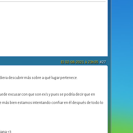
El 02-08-2021 à 23h35
#27
diera descubrir más sobre a qué lugar pertenece.
uede excusar con que son ex's y pues se podría decir que en
ce más bien estamos intentando confiar en él después de todo lo
iana <3