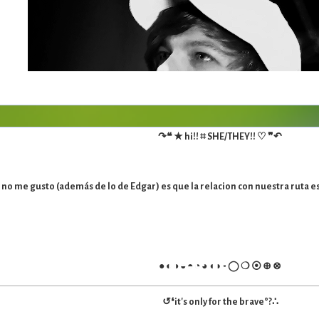
↷❝ ★ hi!! ⌗ SHE/THEY!! ♡ ❞↶
e no me gusto (además de lo de Edgar) es que la relacion con nuestra ruta
● ◐ ◑ ◒ ◓ ◔ ◕ ◖ ◗ ◦ ◯ ❍ ⦿ ⊕ ⊗
↺❛it's only for the brave°?∴