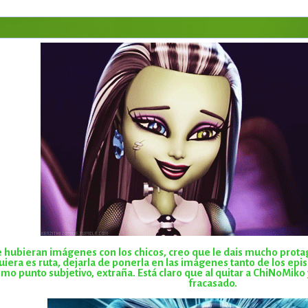
hubieran imágenes con los chicos, creo que le dais mucho prota
uiera es ruta, dejarla de ponerla en las imágenes tanto de los ep
omo punto subjetivo, extraña. Está claro que al quitar a ChiNoMiko 
fracasado.