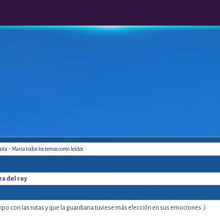
-
sita
Marca todos los temas como leídos
za del rey
mpo con las rutas y que la guardiana tuviese más elección en sus emociones :)