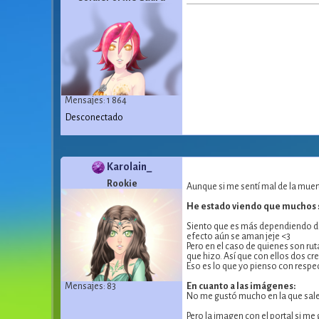
Mensajes: 1 864
Desconectado
Karolain_
Rookie
Aunque si me sentí mal de la muer
He estado viendo que muchos se
Siento que es más dependiendo de 
efecto aún se aman jeje <3
Pero en el caso de quienes son ru
que hizo. Así que con ellos dos cre
Eso es lo que yo pienso con respec
Mensajes: 83
En cuanto a las imágenes:
No me gustó mucho en la que sale 
Pero la imagen con el portal si m