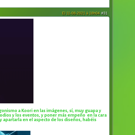
El 11-08-2021 à 18h04
#31
gonismo a Koori en las imágenes, sí, muy guapa y
isodios y los eventos, y poner más empeño en la cara
y apartarla en el aspecto de los diseños, habéis