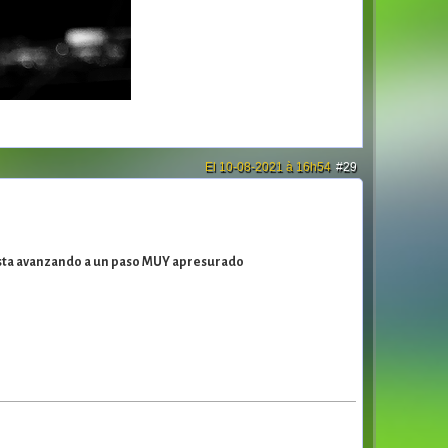
El 10-08-2021 à 16h54
#29
 esta avanzando a un paso MUY apresurado