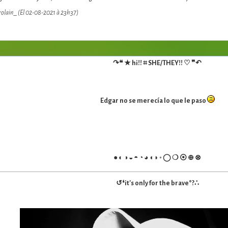
rolain_ (El 02-08-2021 à 23h37)
↷❝ ★ hi!! ⌗ SHE/THEY!! ♡ ❞↶
Edgar no se merecía lo que le paso
● ◐ ◑ ◒ ◓ ◔ ◕ ◖ ◗ ◦ ◯ ❍ ⦿ ⊕ ⊗
↺❛it's only for the brave°?∴