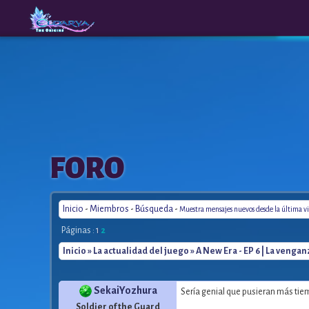
The
A New
FORO
Origins
Era
Inicio
-
Miembros
-
Búsqueda
-
Muestra mensajes nuevos desde la última vi
Páginas :
1
2
Inicio
»
La actualidad del juego
» A New Era - EP 6 | La vengan
SekaiYozhura
Sería genial que pusieran más tie
Soldier of the Guard