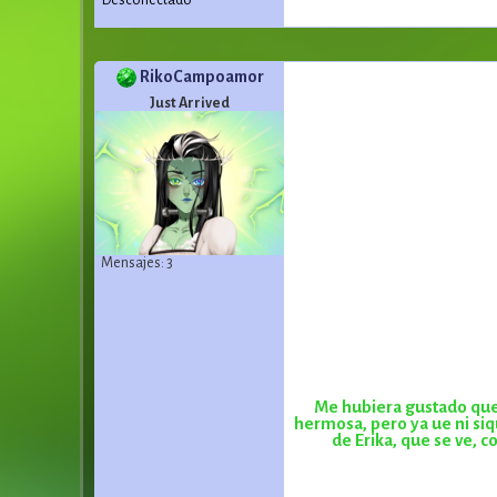
Desconectado
RikoCampoamor
Just Arrived
Mensajes: 3
Me hubiera gustado que 
hermosa, pero ya ue ni siq
de Erika, que se ve, c