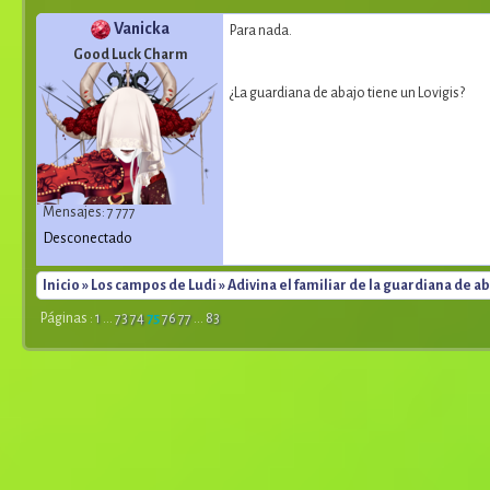
Vanicka
Para nada.
Good Luck Charm
¿La guardiana de abajo tiene un Lovigis?
Mensajes: 7 777
Desconectado
Inicio
»
Los campos de Ludi
» Adivina el familiar de la guardiana de a
Páginas :
1
...
73
74
75
76
77
...
83