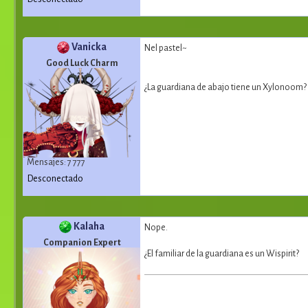
Vanicka
Nel pastel~
Good Luck Charm
¿La guardiana de abajo tiene un Xylonoom?
Mensajes: 7 777
Desconectado
Kalaha
Nope.
Companion Expert
¿El familiar de la guardiana es un Wispirit?