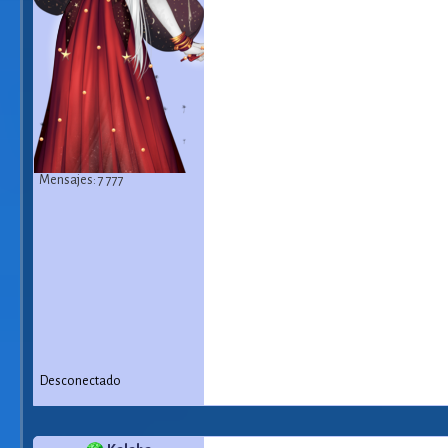
Mensajes: 7 777
Desconectado