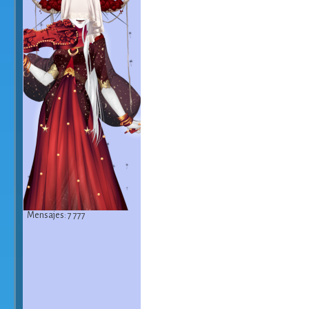
Mensajes: 7 777