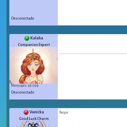
Desconectado
Kalaha
Companion Expert
Mensajes: 46 099
Desconectado
Vanicka
Nope.
Good Luck Charm