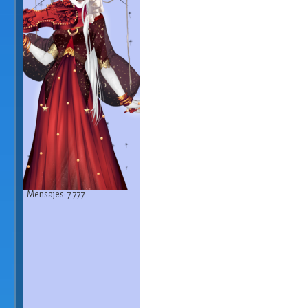
Mensajes: 7 777