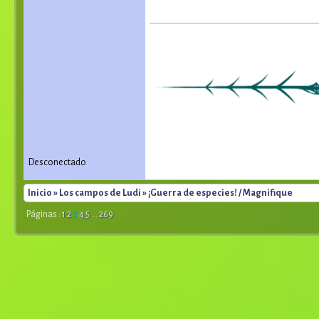
Desconectado
Inicio
»
Los campos de Ludi
» ¡Guerra de especies! / Magnifique
Páginas :
1
2
3
4
5
...
269