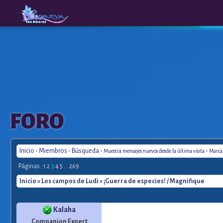
The
A New
FORO
Origins
Era
Inicio
-
Miembros
-
Búsqueda
-
-
Muestra mensajes nuevos desde la última visita
Marca 
Páginas :
1
2
3
4
5
...
269
Inicio
»
Los campos de Ludi
» ¡Guerra de especies! / Magnifique
Kalaha
Companion Expert