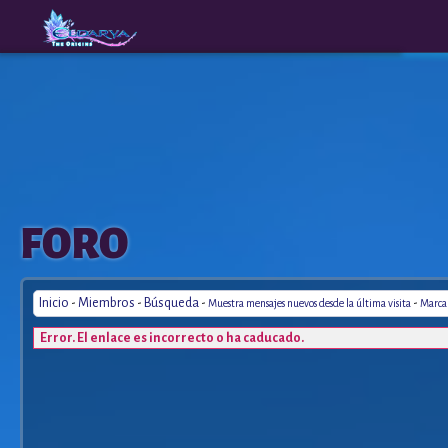
The
A New
FORO
Origins
Era
Inicio
-
Miembros
-
Búsqueda
-
-
Muestra mensajes nuevos desde la última visita
Marca 
Error. El enlace es incorrecto o ha caducado.