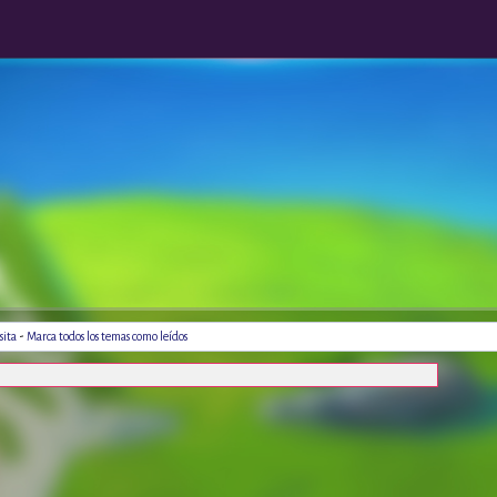
-
sita
Marca todos los temas como leídos