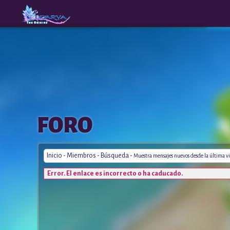
The
A New
FORO
Origins
Era
Inicio
-
Miembros
-
Búsqueda
-
Muestra mensajes nuevos desde la última vi
Error. El enlace es incorrecto o ha caducado.