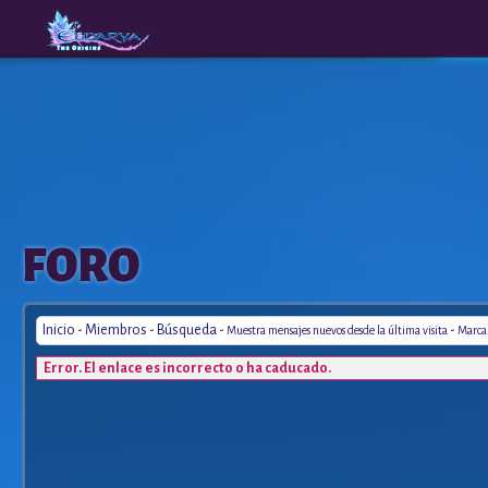
The
A New
FORO
Origins
Era
Inicio
-
Miembros
-
Búsqueda
-
-
Muestra mensajes nuevos desde la última visita
Marca 
Error. El enlace es incorrecto o ha caducado.