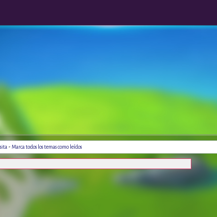
-
sita
Marca todos los temas como leídos