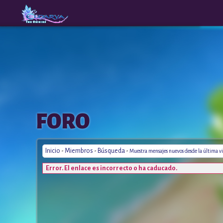
The
A New
FORO
Origins
Era
Inicio
-
Miembros
-
Búsqueda
-
Muestra mensajes nuevos desde la última vi
Error. El enlace es incorrecto o ha caducado.