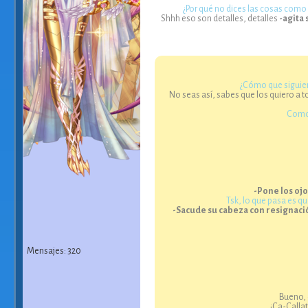
¿Por qué no dices las cosas como 
Shhh eso son detalles, detalles
-agita
¿Cómo que siguient
No seas así, sabes que los quiero a 
Como 
-Pone los ojo
Tsk, lo que pasa es q
-Sacude su cabeza con resignaci
Mensajes: 320
Bueno, 
¡Ca-Calla