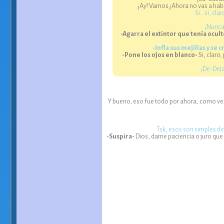
¡Ay! Vamos ¿Ahora no vas a hab
Si…si, cla
¡Nunca
-Agarra el extintor que tenía oculto
-Infla sus mejillas y se
-Pone los ojos en blanco-
Si, claro
¡De-Deja
Y bueno, eso fue todo por ahora, como ven
Tsk, esos son simples det
-Suspira-
Dios, dame paciencia o juro que 