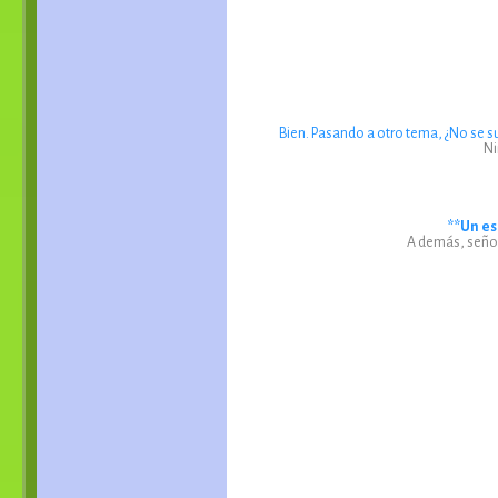
Bien. Pasando a otro tema, ¿No se
Ni
**Un es
A demás, señor