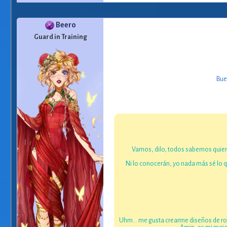
Beero
Guard in Training
Bue
Vamos, dilo, todos sabemos quien 
Ni lo conocerán, yo nada más sé lo qu
Uhm... me gusta crearme diseños de rop