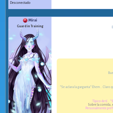
Desconectado
Mirai
Guard in Training
Bue
*Se aclara la garganta* Ehem... Claro q
Típico de tí..
Sobre la comida, e
Personalmente prefie