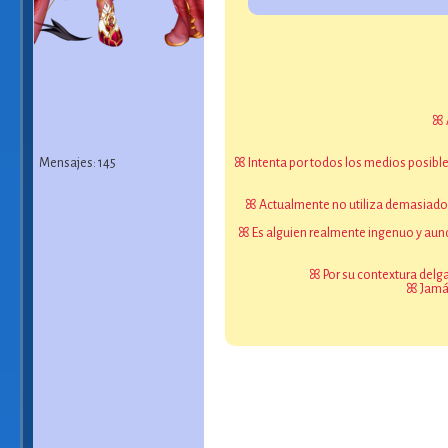
ꕤ A
Mensajes: 145
ꕤ Intenta por todos los medios posibl
ꕤ Actualmente no utiliza demasiado su
ꕤ Es alguien realmente ingenuo y aunq
ꕤ Por su contextura delga
ꕤ Jamás