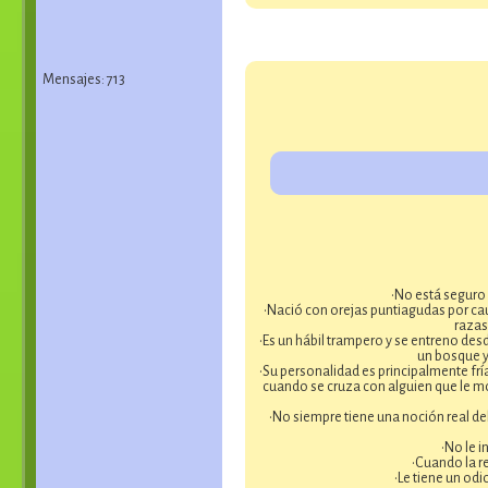
Mensajes: 713
•No está seguro 
•Nació con orejas puntiagudas por cau
razas
•Es un hábil trampero y se entreno de
un bosque y 
•Su personalidad es principalmente fr
cuando se cruza con alguien que le m
•No siempre tiene una noción real del
•No le 
•Cuando la r
•Le tiene un odi