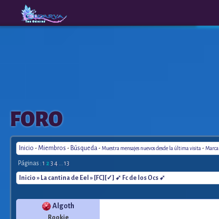
The
A New
FORO
Origins
Era
Inicio
-
Miembros
-
Búsqueda
-
-
Muestra mensajes nuevos desde la última visita
Marca 
Páginas :
1
2
3
4
...
13
Inicio
»
La cantina de Eel
» [FC][✓] ➹ Fc de los Ocs ➹
Algoth
Rookie