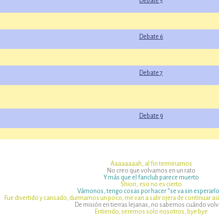
Debate 5
Debate 6
Debate 7
Debate 9
Aaaaaaaah, al fin terminamos
No creo que volvamos en un rato
Y más que el fanclub parece muerto
Shiori, eso no es cierto
Vámonos, tengo cosas por hacer *se va sin esperarl
Fue divertido y cansado, durmamos un poco, me van a salir ojera de continuar a
De misión en tierras lejanas, no sabemos cuándo volv
Entiendo, seremos solo nosotros, bye bye