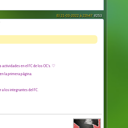
El 21-03-2022 à 22h47
#253
actividades en el FC de los OC's. ♡
 en la primera página.
 a los integrantes del FC.