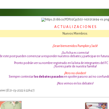
A C T U A L I Z A C I O N E S
Nuevos Miembros.
¡Sean bienvenidos Pumpkin y Jack!
¡Su ficha es correcta!
e este post pueden comenzar a responder nuestros debates y participar en futuras 
Pronto podrán ver su nombre registrado en la lista de integrantes del FC
¡Ya eres parte de nuestra familia!
¡Pero no olviden!
Siempre contestar
los debates pasados
en spoiler para no así no confundir
¡Nos vemos en los debates!
reimi (El 21-03-2022 à 22h47)