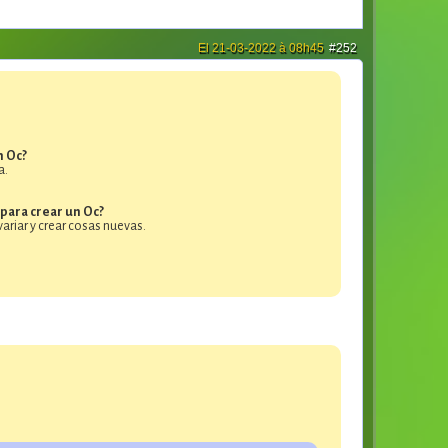
El 21-03-2022 à 08h45
#252
n Oc?
a.
 para crear un Oc?
ariar y crear cosas nuevas.