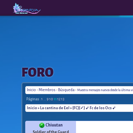
The
A New
FORO
Origins
Era
Inicio
-
Miembros
-
Búsqueda
-
Muestra mensajes nuevos desde la última vi
Páginas :
1
...
9
10
11
12
13
Inicio
»
La cantina de Eel
» [FC][✓] ➹ Fc de los Ocs ➹
Chiuutan
Soldier of the Guard