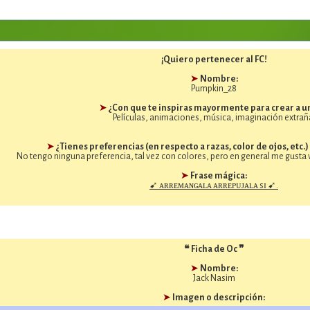
¡Quiero pertenecer al FC!
➤
Nombre:
Pumpkin_28
➤
¿Con que te inspiras mayormente para crear a u
Películas, animaciones, música, imaginación extrañ
➤
¿Tienes preferencias (en respecto a razas, color de ojos, etc.)
No tengo ninguna preferencia, tal vez con colores, pero en general me gusta v
➤
Frase mágica:
➹ ᴀʀʀᴇᴍᴀɴɢᴀʟᴀ ᴀʀʀᴇᴘᴜᴊᴀʟᴀ sɪ ➹.
❝ Ficha de Oc ❞
➤
Nombre:
Jack Nasim
➤
Imagen o descripción: