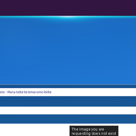
-
sita
Marca todos los temas como leídos