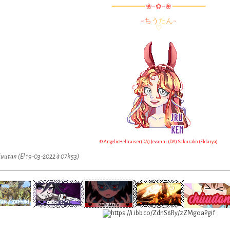
━━━━━━━━
❀~✿~❀
━━━━━━━━
~
ち
う
た
ん
~
♡
© AngelicHellraiser(DA) Jevanni (DA) Sakurako (Eldarya)
iuutan (El 19-03-2022 à 07h53)