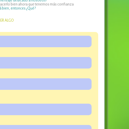
 mensaje dedicado a nosotros?
 hacerlo bien ahora que tenemos más confianza
á bien, entonces ¿Qué?
CER ALGO