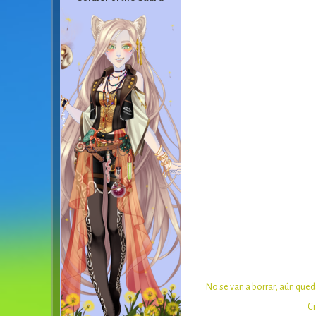
No se van a borrar, aún qued
Cr