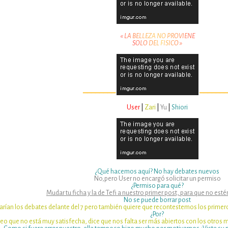
«
L
A
B
E
L
L
E
Z
A
N
O
P
R
O
V
I
E
N
E
S
O
L
O
D
E
L
F
I
S
I
C
O
»
━━━━━━━━
━━━━━━━
User
|
Zari
|
Yu
|
Shiori
¿Qué hacemos aquí? No hay debates nuevos
No,pero User no encargó solicitar un permiso
¿Permiso para qué?
Mudar tu ficha y la de Tefi a nuestro primer post, para que no esté
No se puede borrar post
arían los debates delante del 7 pero también quiere que recontestemos los primer
¿Por?
eo que no está muy satisfecha, dice que nos falta ser más abiertos con los otros 