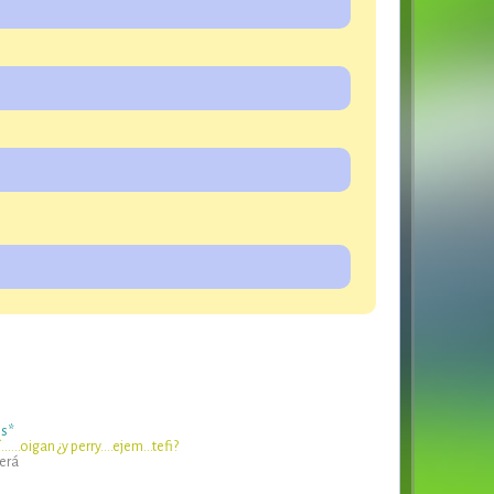
os*
sí……oigan ¿y perry….ejem…tefi?
erá