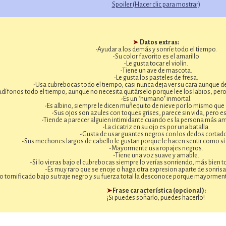
Spoiler (Hacer clic para mostrar)
➤
Datos extras:
-Ayudar a los demás y sonríe todo el tiempo.
-Su color favorito es el amarillo
-Le gusta tocar el violín.
-Tiene un ave de mascota.
-Le gusta los pasteles de fresa.
-Usa cubrebocas todo el tiempo, casi nunca deja ver su cara aunque de
audífonos todo el tiempo, aunque no necesita quitárselo porque lee los labios, pero
-Es un "humano" inmortal.
-Es albino, siempre le dicen muñequito de nieve por lo mismo que 
-Sus ojos son azules con toques grises, parece sin vida, pero es 
-Tiende a parecer alguien intimidante cuando es la persona más a
-La cicatriz en su ojo es por una batalla.
-Gusta de usar guantes negros con los dedos cortad
-Sus mechones largos de cabello le gustan porque le hacen sentir como si 
-Mayormente usa ropajes negros.
-Tiene una voz suave y amable.
-Si lo vieras bajo el cubrebocas siempre lo verías sonriendo, más bien t
-Es muy raro que se enoje o haga otra expresion aparte de sonrisa
o tornificado bajo su traje negro y su fuerza total la desconoce porque mayormente
➤
Frase característica (opcional):
¡Si puedes soñarlo, puedes hacerlo!