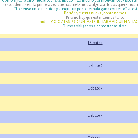
Como si fuera error nuestro, ella tampoco hizo mucho por motivarnos ¿Viste su
 por eso, además era la primera vez que nos metemos a algo así, todos queremos
*Lo pensó unos minutos y aunque un poco de mala gana contestó* si, est
Borrón y cuenta nueva, contestemos
Pero no hay que extendernos tanto
Tarde… Y OJO A LAS PREGUNTAS DE INITAR A ALGUIEN A HA
Fuimos obligados a contestarlas si o si
Debate 1
Debate 2
Debate 3
Debate 4