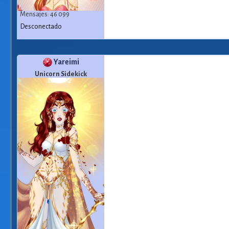
Mensajes: 46 099
Desconectado
Yareimi
Unicorn Sidekick