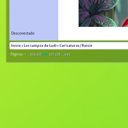
Desconectado
Inicio
»
Los campos de Ludi
» Caricaturas / Raisie
Páginas :
1
...
434
435
436
437
438
...
444