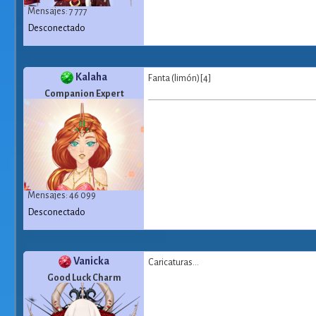
Mensajes: 7 777
Desconectado
Kalaha
Fanta (limón)[4]
Companion Expert
Mensajes: 46 099
Desconectado
Vanicka
Caricaturas...
Good Luck Charm