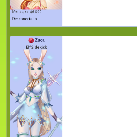
Mensajes: 46 099
Desconectado
Zuca
Elf Sidekick