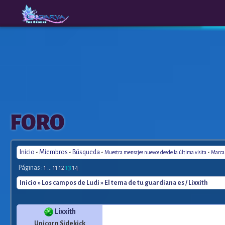
The
A New
FORO
Origins
Era
Inicio
-
Miembros
-
Búsqueda
-
-
Muestra mensajes nuevos desde la última visita
Marca 
Páginas :
1
...
11
12
13
14
Inicio
»
Los campos de Ludi
» El tema de tu guardiana es / Lixxith
Lixxith
Unicorn Sidekick