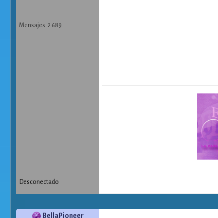
Mensajes: 2 689
Desconectado
BellaPioneer