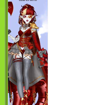
Guard Patrol