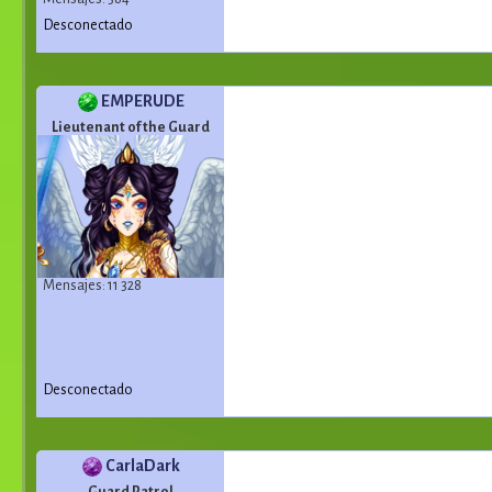
Desconectado
EMPERUDE
Lieutenant of the Guard
Mensajes: 11 328
Desconectado
CarlaDark