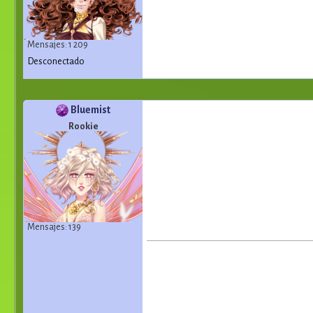
Mensajes: 1 209
Desconectado
Bluemist
Rookie
Mensajes: 139