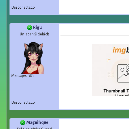
Desconectado
Rigu
Unicorn Sidekick
Mensajes: 383
Desconectado
Magnifique