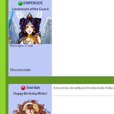
EMPERUDE
Lieutenant of the Guard
Mensajes: 11 328
Desconectado
Jourdan
A mi vecino de arriba lo he visto todo el dí
Happy Birthday Miiko!