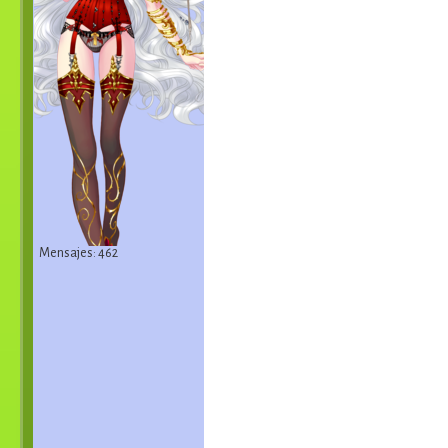
Mensajes: 462