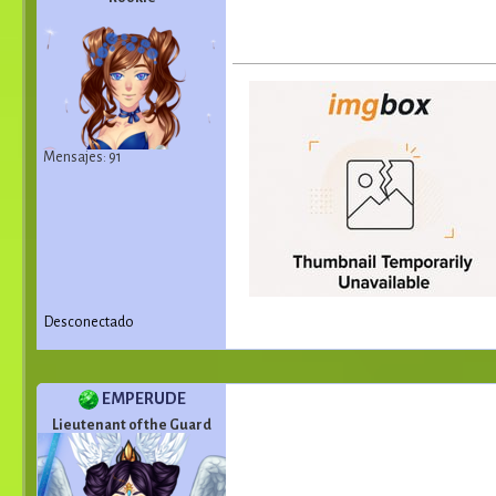
Mensajes: 91
Desconectado
EMPERUDE
Lieutenant of the Guard