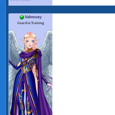
Valenssey
Guard in Training