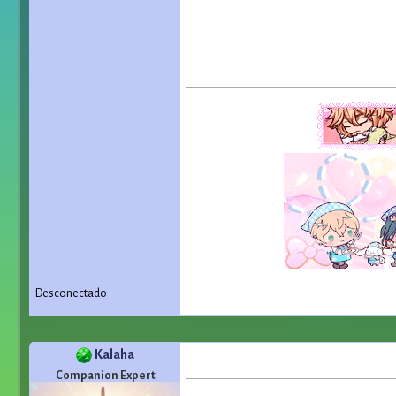
Desconectado
Kalaha
Companion Expert