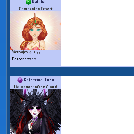
Kalaha
Companion Expert
Mensajes: 46 099
Desconectado
Katherine_Luna
Lieutenant of the Guard