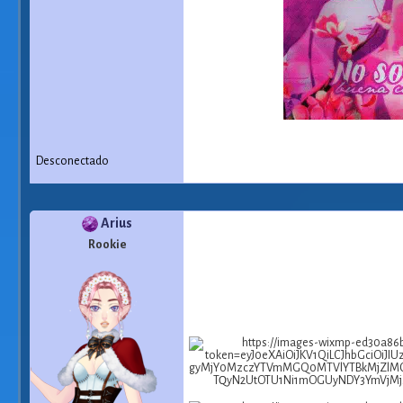
Desconectado
Arius
Rookie