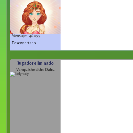
Mensajes: 46 099
Desconectado
Jugador eliminado
Vanquished the Dahu