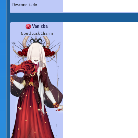
Desconectado
Vanicka
Good Luck Charm