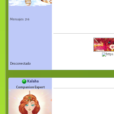
Mensajes: 316
Desconectado
Kalaha
Companion Expert