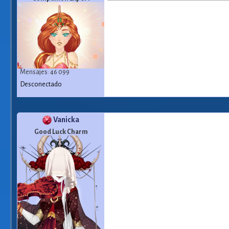
Mensajes: 46 099
Desconectado
Vanicka
Good Luck Charm