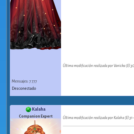
Última modificación realizada por Vanicka (El 
Mensajes: 7 777
Desconectado
Kalaha
Companion Expert
Última modificación realizada por Kalaha (El 3