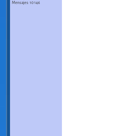
Mensajes: 10 146