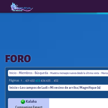
The
A New
FORO
Origins
Era
Inicio
-
Miembros
-
Búsqueda
-
-
Muestra mensajes nuevos desde la última visita
Marca 
Páginas :
1
...
431
432
433
434
435
...
452
Inicio
»
Los campos de Ludi
» Mi vecino de arriba / Magnifique [x]
Kalaha
Companion Expert