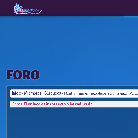
The
A New
FORO
Origins
Era
Inicio
-
Miembros
-
Búsqueda
-
-
Muestra mensajes nuevos desde la última visita
Marca 
Error. El enlace es incorrecto o ha caducado.