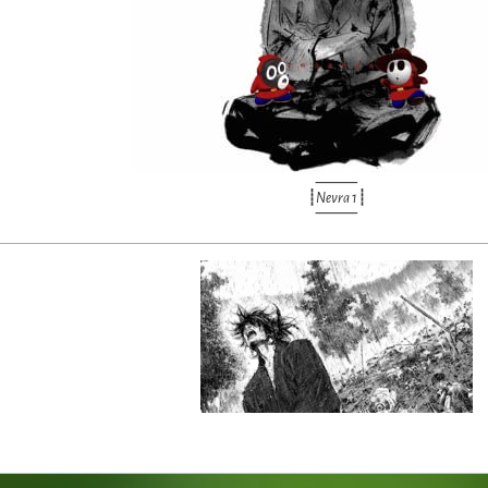
⸻
┊
Nevra 1
┊
⸻