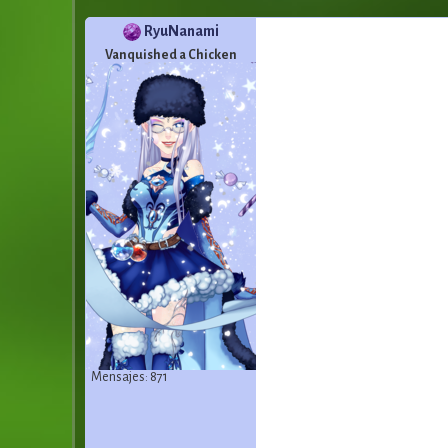
RyuNanami
Vanquished a Chicken
Mensajes: 871