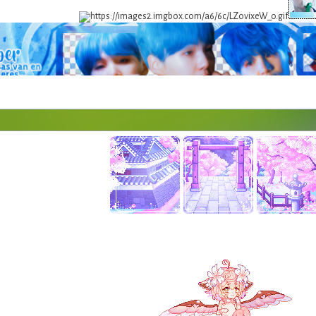
Firma por ehh12, stamps por Mik, Marei25 y Sei