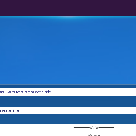
-
sita
Marca todos los temas como leídos
Priesterine
─────∙ʚ♡ɞ∙─────