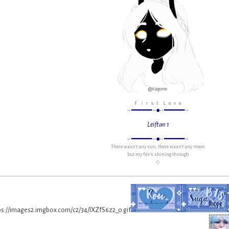
Ｆ ｉｒｓｔ Ｌｏｖｅ
•• ━━━━━ ••●•• ━━━━━ ••
Leiftan 1
•• ━━━━━ ••●•• ━━━━━ ••
There wasn't any sun, therе wasn't any moon
but my fire's shining through
◇