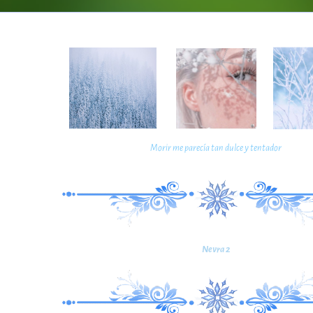
Morir me parecía tan dulce y tentador
Nevra 2