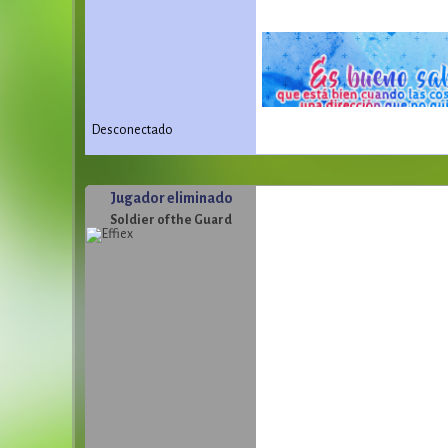
Desconectado
Jugador eliminado
Soldier of the Guard