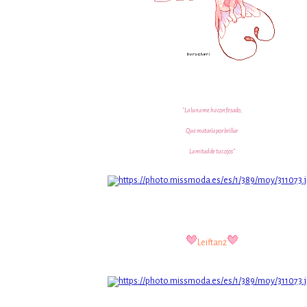
"La luna me ha confesado,
Que mataría por brillar
La mitad de tus ojos"
Leiftan2