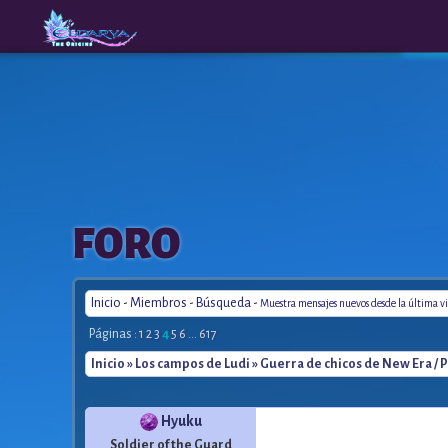
The
A New
FORO
Origins
Era
Inicio
-
Miembros
-
Búsqueda
-
Muestra mensajes nuevos desde la última vi
Páginas :
1
2
3
4
5
6
...
617
Inicio
»
Los campos de Ludi
» Guerra de chicos de New Era / 
Hyuku
Soldier of the Guard