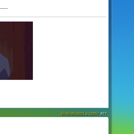
───
El 15-05-2021 à 21h57
#77