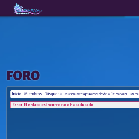
The
A New
FORO
Origins
Era
Inicio
-
Miembros
-
Búsqueda
-
-
Muestra mensajes nuevos desde la última visita
Marca 
Error. El enlace es incorrecto o ha caducado.