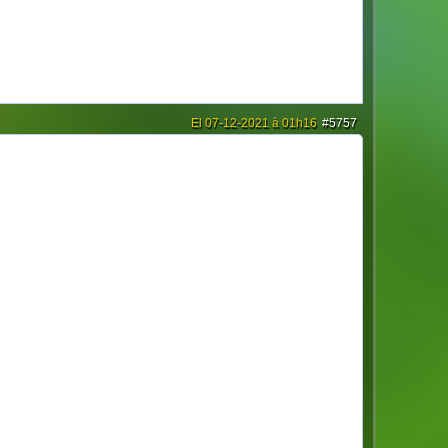
El 07-12-2021 à 01h16
#5757