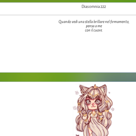
Diasomnia 222
Quando vedi una stella brillare nel firmamento,
pensa a me
con il cuore.