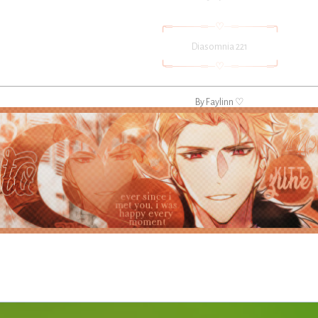
╭
═
─
─
─
─
═
─
♡
─
═
─
─
─
─
═
╮
Diasomnia 221
╰
═
─
─
─
─
═
─
♡
─
═
─
─
─
─
═
╯
By Faylinn ♡