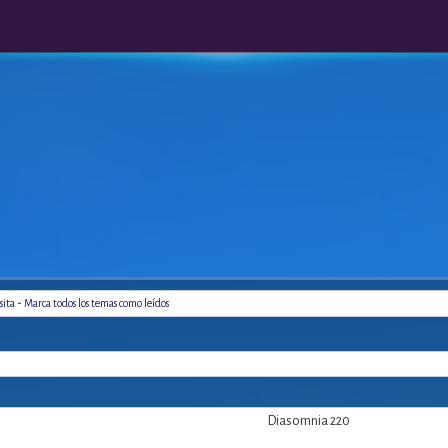
-
sita
Marca todos los temas como leídos
Diasomnia 220