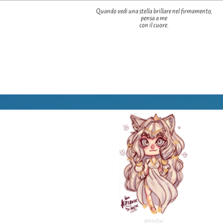
Quando vedi una stella brillare nel firmamento,
pensa a me
con il cuore.
@AbyDae