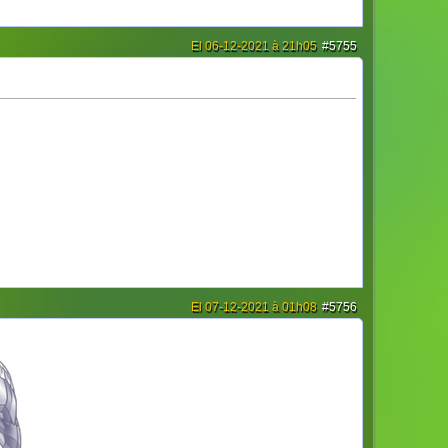
El 06-12-2021 à 21h05
#5755
El 07-12-2021 à 01h08
#5756