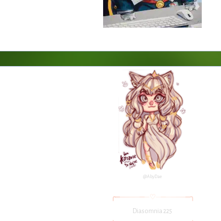
@AbyDae
╭
═
─
─
─
─
═
─
♡
─
═
─
─
─
─
═
╮
Diasomnia 225