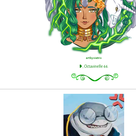
art by siatris
❥; Octavinelle 66.