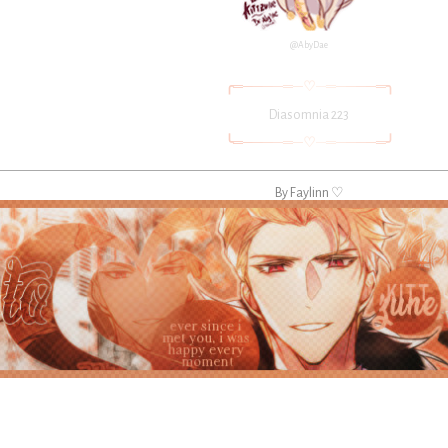
@AbyDae
╭
═
─
─
─
─
═
─
♡
─
═
─
─
─
─
═
╮
Diasomnia 223
╰
═
─
─
─
─
═
─
♡
─
═
─
─
─
─
═
╯
By Faylinn ♡