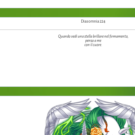
Diasomnia 224
Quando vedi una stella brillare nel firmamento,
pensa a me
con il cuore.