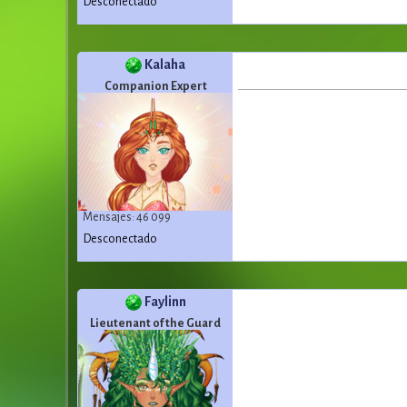
Desconectado
Kalaha
Companion Expert
Mensajes: 46 099
Desconectado
Faylinn
Lieutenant of the Guard