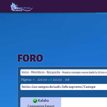
The
A New
FORO
Origins
Era
Inicio
-
Miembros
-
Búsqueda
-
Muestra mensajes nuevos desde la última vi
Páginas :
1
...
229
230
231
232
233
...
358
Inicio
»
Los campos de Ludi
» Jefe supremo / Casiope
Kalaha
Companion Expert