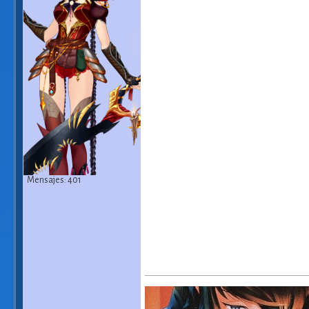
Mensajes: 401