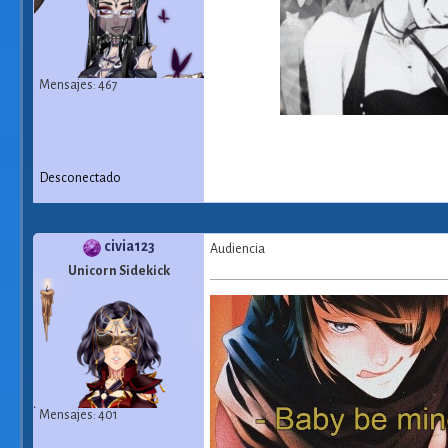
Mensajes: 467
Desconectado
civia123
Audiencia
Unicorn Sidekick
Mensajes: 401