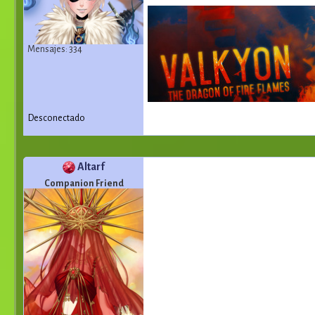
Mensajes: 334
Desconectado
Altarf
Companion Friend