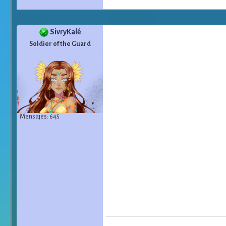
SivryKalé
Soldier of the Guard
Mensajes: 645