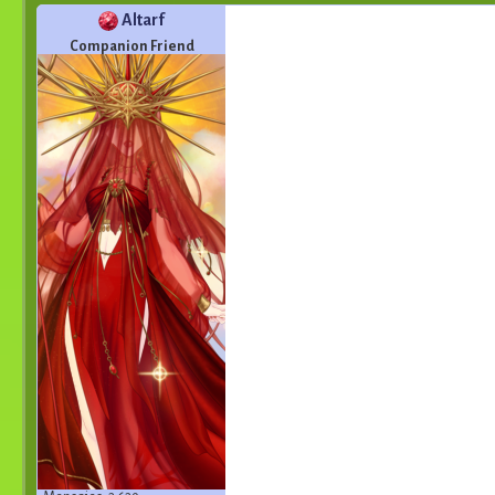
Altarf
Companion Friend