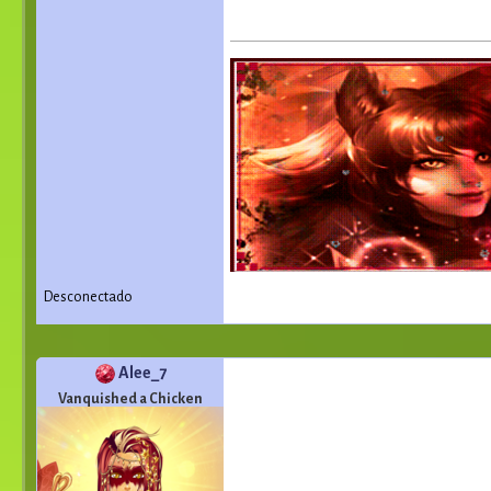
Desconectado
Alee_7
Vanquished a Chicken