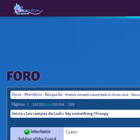
The
A New
FORO
Origins
Era
Inicio
-
Miembros
-
Búsqueda
-
-
Muestra mensajes nuevos desde la última visita
Marca 
Páginas :
1
...
522
523
524
525
526
...
529
Inicio
»
Los campos de Ludi
» Say something / Froopy
interlunio
Cuarto
Soldier of the Guard