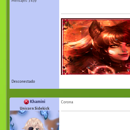
Mensajes: 3 639
Desconectado
Khamini
Corona
Unicorn Sidekick