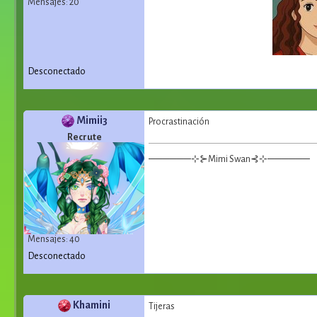
Mensajes: 20
Desconectado
Mimii3
Procrastinación
Recrute
──────⊹⊱Mimi Swan⊰⊹──────
Mensajes: 40
Desconectado
Khamini
Tijeras