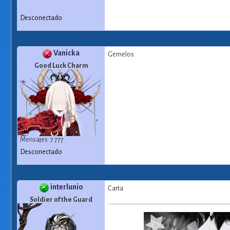
Desconectado
Vanicka
Gemelos.
Good Luck Charm
Mensajes: 7 777
Desconectado
interlunio
Carta
Soldier of the Guard