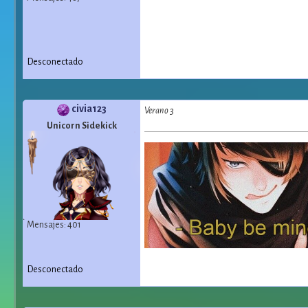
Desconectado
civia123
Verano 3
Unicorn Sidekick
Mensajes: 401
Desconectado