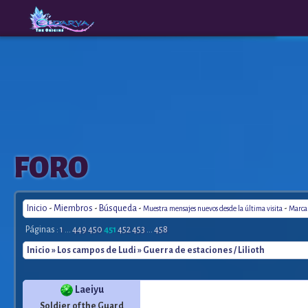
The
A New
FORO
Origins
Era
Inicio
-
Miembros
-
Búsqueda
-
-
Muestra mensajes nuevos desde la última visita
Marca 
Páginas :
1
...
449
450
451
452
453
...
458
Inicio
»
Los campos de Ludi
» Guerra de estaciones / Lilioth
Laeiyu
Soldier of the Guard