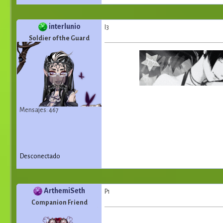
interlunio
I3
Soldier of the Guard
Mensajes: 467
Desconectado
ArthemiSeth
P1
Companion Friend