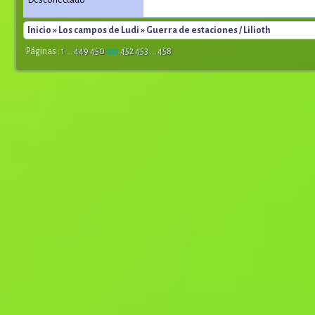
Desconectado
Inicio
»
Los campos de Ludi
» Guerra de estaciones / Lilioth
Páginas :
1
...
449
450
451
452
453
...
458