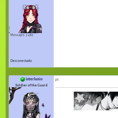
Mensajes: 3 482
Desconectado
interlunio
p5
Soldier of the Guard