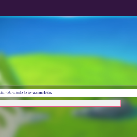
-
sita
Marca todos los temas como leídos