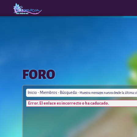
The
A New
FORO
Origins
Era
Inicio
-
Miembros
-
Búsqueda
-
Muestra mensajes nuevos desde la última vi
Error. El enlace es incorrecto o ha caducado.