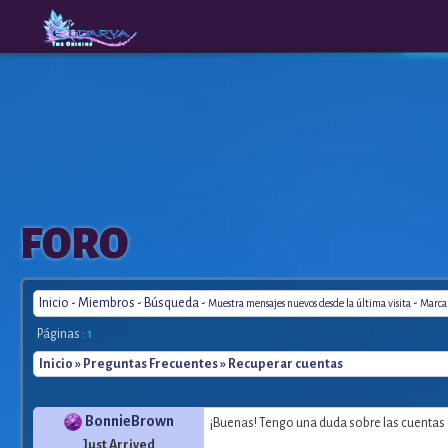
The
A New
FORO
Origins
Era
Inicio
-
Miembros
-
Búsqueda
-
-
Muestra mensajes nuevos desde la última visita
Marca 
Páginas :
1
Inicio
»
Preguntas Frecuentes
» Recuperar cuentas
BonnieBrown
¡Buenas! Tengo una duda sobre las cuentas q
Just Arrived