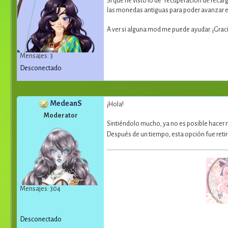
Sí que he visto lo de "recuperación de rec
las monedas antiguas para poder avanzar e
A ver si alguna mod me puede ayudar. ¡Graci
Mensajes: 3
Desconectado
MedeanS
¡Hola!
Moderator
Sintiéndolo mucho, ya no es posible hacer n
Después de un tiempo, esta opción fue ret
Mensajes: 304
Desconectado