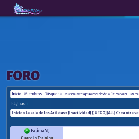
The
A New
FORO
Origins
Era
Inicio
-
Miembros
-
Búsqueda
-
-
Muestra mensajes nuevos desde la última visita
Marca 
Páginas :
1
Inicio
»
La sala de los Artistas
» [Inactividad] [JUEGO][ALL] Crea otra ve
FatimaNJ
Guard in Training