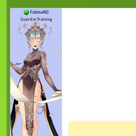
FatimaNJ
Guard in Training