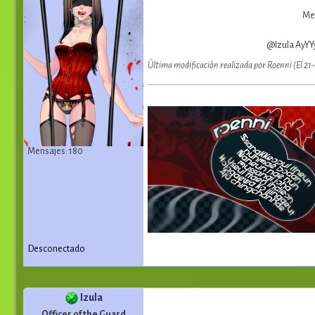
Me 
@Izula AyYY
Última modificación realizada por Roenni (El 2
Mensajes: 180
Desconectado
Izula
Officer of the Guard