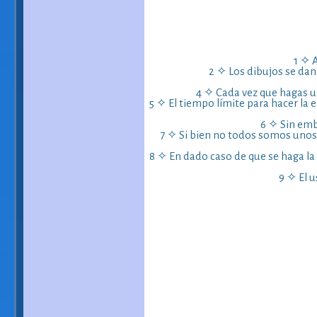
1 ✧ 
2 ✧ Los dibujos se da
4 ✧ Cada vez que hagas un
5 ✧ El tiempo límite para hacer la 
6 ✧ Sin emba
7 ✧ Si bien no todos somos unos g
8 ✧ En dado caso de que se haga la
9 ✧ El 