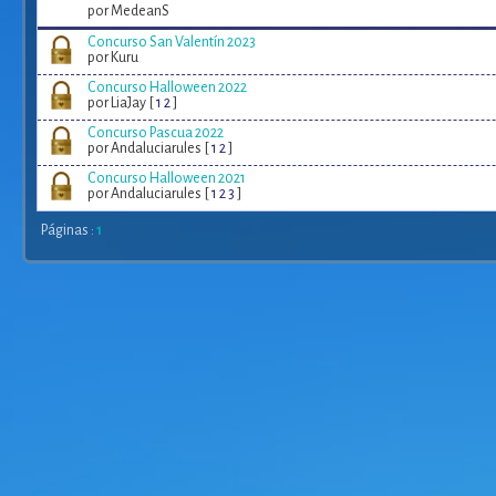
por MedeanS
Concurso San Valentín 2023
por Kuru
Concurso Halloween 2022
por LiaJay [
1
2
]
Concurso Pascua 2022
por Andaluciarules [
1
2
]
Concurso Halloween 2021
por Andaluciarules [
1
2
3
]
Páginas :
1