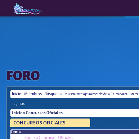
The
A New
FORO
Origins
Era
Inicio
-
Miembros
-
Búsqueda
-
-
Muestra mensajes nuevos desde la última visita
Marca 
Páginas :
1
Inicio
» Concursos Oficiales
CONCURSOS
OFICIALES
Tema
Sondeo Concursos Oficiales